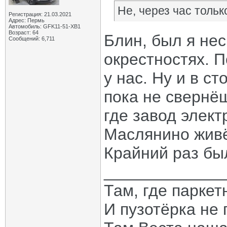
Не, через час только
Регистрация: 21.03.2021
Адрес: Пермь
Автомобиль: GFK11-51-ХВ1
Возраст: 64
Блин, был я нес
Сообщений: 6,711
окрестностях. П
у нас. Ну и в с
пока не свернё
где завод элект
Маслянино живё
Крайний раз был
_____________
Там, где паркет
И пузотёрка не 