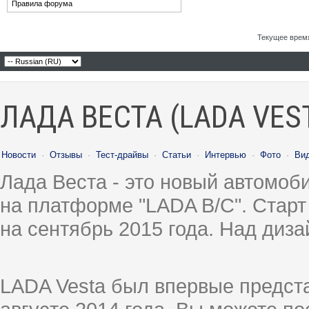
Правила форума
Текущее врем
ЛАДА ВЕСТА (LADA VES
Новости
·
Отзывы
·
Тест-драйвы
·
Статьи
·
Интервью
·
Фото
·
Ви
Лада Веста - это новый автомо
на платформе "LADA B/C". Старт
на сентябрь 2015 года. Над диз
LADA Vesta был впервые предст