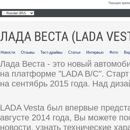
Текущее врем
ЛАДА ВЕСТА (LADA VES
Новости
·
Отзывы
·
Тест-драйвы
·
Статьи
·
Интервью
·
Фото
·
Ви
Лада Веста - это новый автомо
на платформе "LADA B/C". Старт
на сентябрь 2015 года. Над диз
LADA Vesta был впервые предст
августе 2014 года, Вы можете п
новости, узнать технические ха