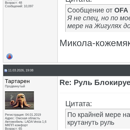
Возраст: 48
Сообщений: 10,097
Сообщение от
OFA
Я не спец, но по м
мере на Жигулях д
Микола-кожемяк
11.03.2026, 19:08
Тартарен
Re: Руль Блокирует
Продвинутый
Цитата:
По крайней мере на
Регистрация: 04.01.2019
Адрес: Омская область
крутануть руль
Автомобиль: LADA Vesta 1,6
МКПП комфорт
Возраст: 65