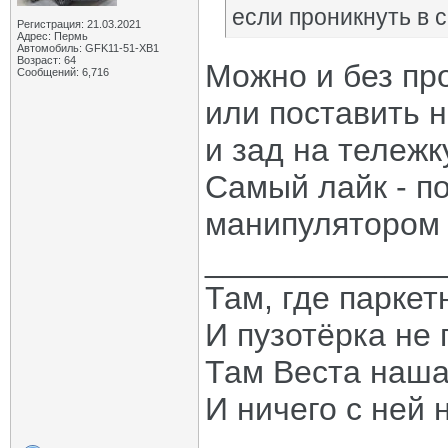
если проникнуть в 
Регистрация: 21.03.2021
Адрес: Пермь
Автомобиль: GFK11-51-ХВ1
Возраст: 64
Можно и без пр
Сообщений: 6,716
или поставить н
и зад на тележк
Самый лайк - п
манипулятором 
_____________
Там, где паркет
И пузотёрка не 
Там Веста наша
И ничего с ней 