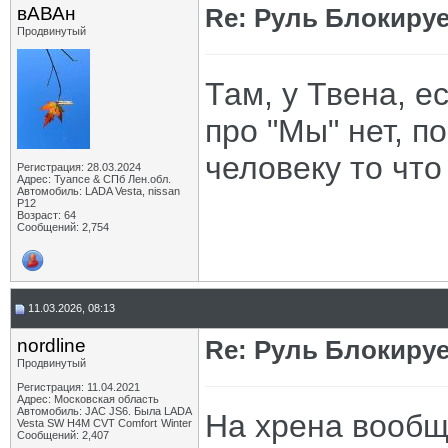
вАВАн
Re: Руль Блокирует
Продвинутый
Там, у Твена, е
про "Мы" нет, п
человеку то чт
Регистрация: 28.03.2024
Адрес: Туапсе & СПб Лен.обл.
Автомобиль: LADA Vesta, nissan
P12
Возраст: 64
Сообщений: 2,754
11.03.2026, 08:13
nordline
Re: Руль Блокирует
Продвинутый
Регистрация: 11.04.2021
Адрес: Московская область
Автомобиль: JAC JS6. Была LADA
На хрена вообщ
Vesta SW H4M CVT Comfort Winter
Сообщений: 2,407