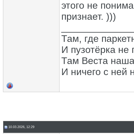
этого не понимае
признает. )))
_____________
Там, где паркет
И пузотёрка не 
Там Веста наша
И ничего с ней 
10.03.2026, 12:29