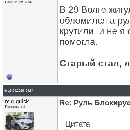
Сообщений: 3,604
В 29 Волге жигу
обломился а ру
крутили, и не я
помогла.
_____________
Старый стал, 
13.03.2026, 06:54
mig-quick
Re: Руль Блокирует
Продвинутый
Цитата: