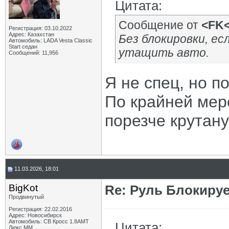
Цитата:
Сообщение от
<FK
Регистрация: 03.10.2022
Адрес: Казахстан
Без блокировки, ес
Автомобиль: LADA Vesta Classic
Start седан
утащить авто.
Сообщений: 11,956
Я не спец, но п
По крайней мер
порезче крутану
11.03.2026, 18:01
BigKot
Re: Руль Блокирует
Продвинутый
Регистрация: 22.02.2016
Адрес: Новосибирск
Автомобиль: СВ Кросс 1.8АМТ
Цитата:
Люкс ММ