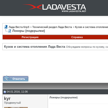
Лада Веста Клуб
>
Технический раздел Лада Веста
>
Кузов и система отоплени
Локеры (подкрылки)
Регистрация
Справка
Кузов и система отопления Лада Веста
Обсуждаем вопросы по кузову, си
04.01.2016, 11:06
kyr
Локеры (подкрылки)
Продвинутый