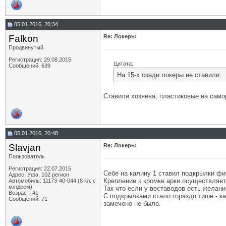
05.01.2016, 20:34
Falkon
Re: Локеры
Продвинутый
Регистрация: 29.08.2015
Цитата:
Сообщений: 639
На 15-х сзади локеры не ставили.
Ставили хозяева, пластиковые на самор
05.01.2016, 20:48
Slavjan
Re: Локеры
Пользователь
Регистрация: 22.07.2015
Себе на калину 1 ставил подкрылки фир
Адрес: Уфа, 102 регион
Крепление к кромке арки осуществляет
Автомобиль: 11173-40-044 (8 кл. с
кондеем)
Так что если у веставодов есть желани
Возраст: 41
С подкрылками стало гораздо тише - к
Сообщений: 71
замечено не было.