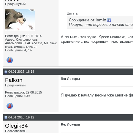
Продвинутый
Цитата:
Сообщение от
lomix
Пишут, что ворсовые начали став
Регистрация: 13.11.2014
А по мне - так хуже. Кусок мочалки, к
Адрес: Симферополь
сравнение с полноценным пластиковым
Автомобиль: LADA Vesta, МТ люкс
мультимедиа климат.
Сообщений: 4,737
04.01.2016, 18:18
Falkon
Re: Локеры
Продвинутый
Регистрация: 29.08.2015
Я думаю к началу весны уже многие фи
Сообщений: 639
04.01.2016, 19:12
Olegik84
Re: Локеры
Пользователь