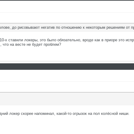
голове, до рисовывают негатив по отношению к некоторым решениям от п
и 10-х ставили локеры, это было обязательно, вроде как в приоре это исп
ь, что на весте не будет проблем?
дний локер скорее напоминал, какой-то огрызок на пол колёсной ниши.