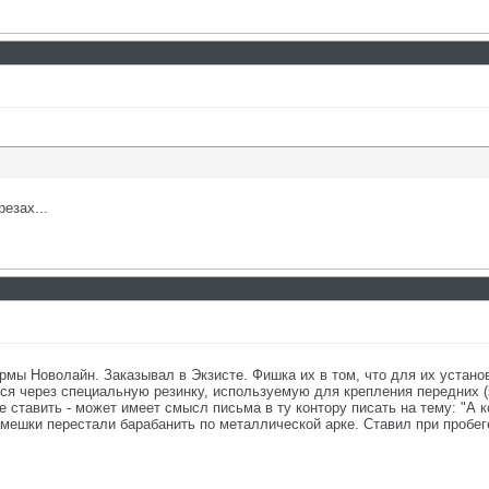
езах...
мы Новолайн. Заказывал в Экзисте. Фишка их в том, что для их установ
ся через специальную резинку, используемую для крепления передних (
е ставить - может имеет смысл письма в ту контору писать на тему: "А 
амешки перестали барабанить по металлической арке. Ставил при пробег