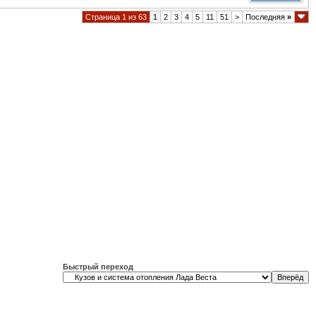
Страница 1 из 63
1
2
3
4
5
11
51
>
Последняя
»
Быстрый переход