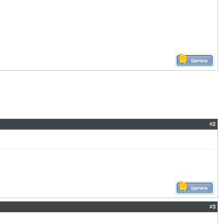
#
2
#
3