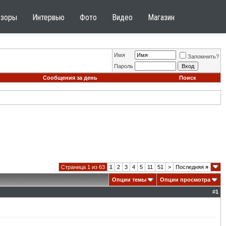
бзоры
Интервью
Фото
Видео
Магазин
Имя
Запомнить?
Пароль
Сообщения за день
Поиск
Страница 1 из 63
1
2
3
4
5
11
51
>
Последняя
»
Опции темы
Опции просмотра
#
1