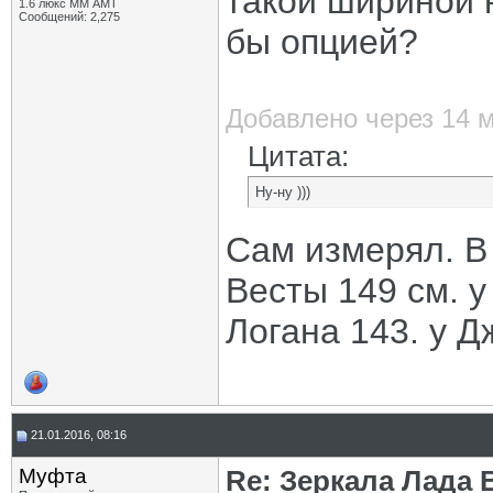
такой шириной 
1.6 люкс ММ АМТ
Сообщений: 2,275
бы опцией?
Добавлено через 14 
Цитата:
Ну-ну )))
Сам измерял. В
Весты 149 см. у
Логана 143. у Д
21.01.2016, 08:16
Муфта
Re: Зеркала Лада 