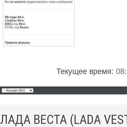
Вы
не можете
редактировать свои сообщения
BB коды
Вкл.
Смайлы
Вкл.
[IMG]
код
Вкл.
HTML код
Выкл.
Правила форума
Текущее время:
08
ЛАДА ВЕСТА (LADA VES