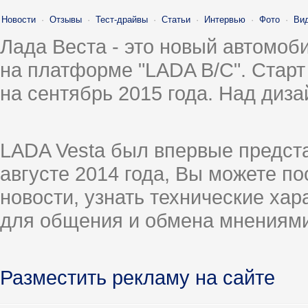
Новости
·
Отзывы
·
Тест-драйвы
·
Статьи
·
Интервью
·
Фото
·
Ви
Лада Веста - это новый автомо
на платформе "LADA B/C". Старт
на сентябрь 2015 года. Над диз
LADA Vesta был впервые предст
августе 2014 года, Вы можете п
новости, узнать технические ха
для общения и обмена мнениями
Разместить рекламу на сайте