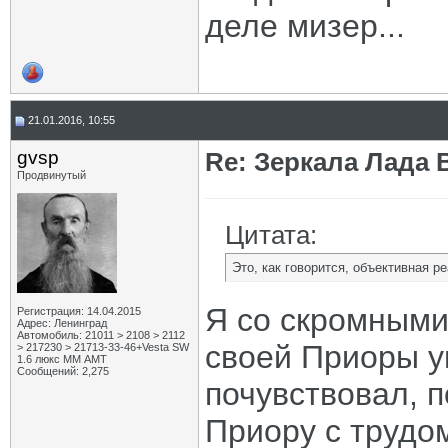
деле мизер...
21.01.2016, 10:55
gvsp
Re: Зеркала Лада 
Продвинутый
Цитата:
Это, как говорится, объективная 
Я со скромными
Регистрация: 14.04.2015
Адрес: Ленинград
Автомобиль: 21011 > 2108 > 2112
своей Приоры 
> 217230 > 21713-33-46+Vesta SW
1.6 люкс ММ АМТ
Сообщений: 2,275
почувствовал, п
Приору с трудо