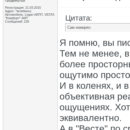
Продвинутый
Регистрация: 21.03.2015
Адрес: Челябинск
Автомобиль: Logan АКПП, VESTA
Цитата:
"Комфорт" АМТ
Сообщений: 239
Сам измерял.
Я помню, вы пи
Тем не менее, 
более просторны
ощутимо простор
И в коленях, и в
объективная ре
ощущениях. Хот
эквивалентно.
А в "Весте" по 