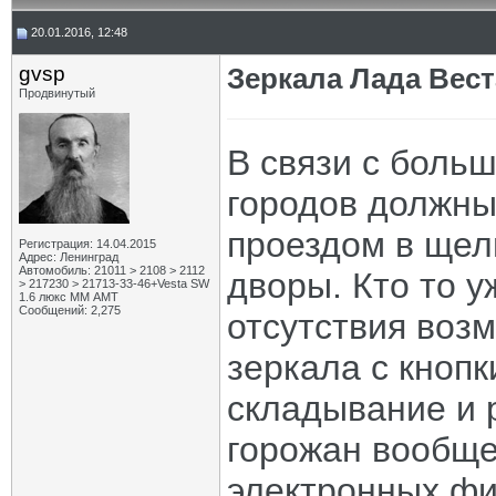
20.01.2016, 12:48
gvsp
Зеркала Лада Вест
Продвинутый
В связи с боль
городов должны
проездом в щел
Регистрация: 14.04.2015
Адрес: Ленинград
Автомобиль: 21011 > 2108 > 2112
дворы. Кто то у
> 217230 > 21713-33-46+Vesta SW
1.6 люкс ММ АМТ
Сообщений: 2,275
отсутствия воз
зеркала с кнопк
складывание и 
горожан вообще
электронных фи