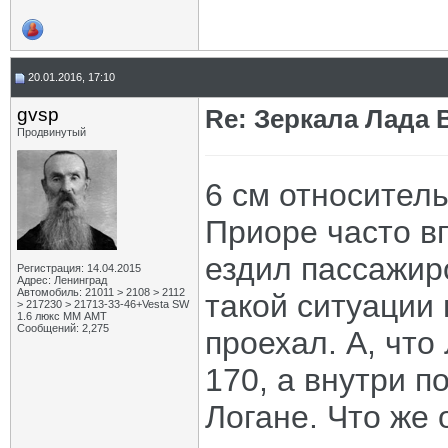
20.01.2016, 17:10
gvsp
Re: Зеркала Лада 
Продвинутый
6 см относитель
Приоре часто в
ездил пассажир
Регистрация: 14.04.2015
Адрес: Ленинград
Автомобиль: 21011 > 2108 > 2112
такой ситуации
> 217230 > 21713-33-46+Vesta SW
1.6 люкс ММ АМТ
Сообщений: 2,275
проехал. А, что
170, а внутри п
Логане. Что же 