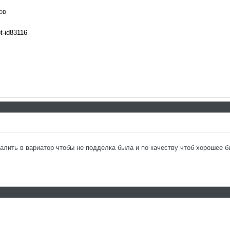
ов
ot-id83116
алить в вариатор чтобы не подделка была и по качеству чтоб хорошее б