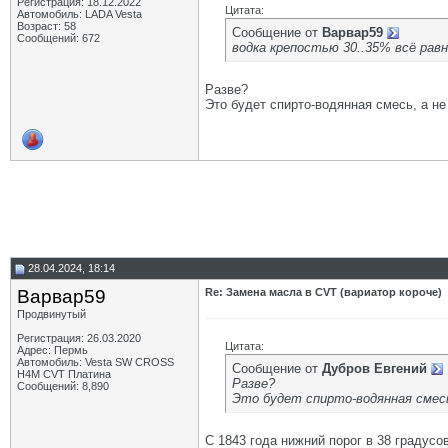
Регистрация: 18.12.2022
Цитата:
Автомобиль: LADA Vesta
Возраст: 58
Сообщение от
Варвар59
Сообщений: 672
водка крепостью 30..35% всё рав
Разве?
Это будет спирто-водянная смесь, а не
28.04.2024, 18:14
Варвар59
Re: Замена масла в CVT (вариатор короче)
Продвинутый
Регистрация: 26.03.2020
Цитата:
Адрес: Пермь
Автомобиль: Vesta SW CROSS
Сообщение от
Дубров Евгений
H4M CVT Платина
Разве?
Сообщений: 8,890
Это будет спирто-водянная смесь,
С 1843 года нижний порог в 38 градусо