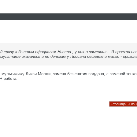
 сразу к бывшим официалам Ниссан , у них и заменишь . Я проехал нес
результате оказалось и по деньгам у Ниссана дешевле и масло - ориги
 мультижижу Ликви Молли, замена без снятия поддона, с заменой тонко
+ работа.
Страница 57 из 