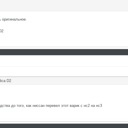
ь оригинальное.
D2
lica D2
одства до того, как ниссан перевел этот варик с нс2 на нс3