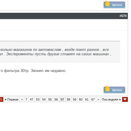
#
570
колько магазинов по автомаслам , везде поют разное , все
нал . Эксперименты пусть другие ставят на своих машинах ,
го фильтра 30тр. Звонил им недавно.
75
«
Первая
<
7
47
53
54
55
56
57
58
59
60
61
67
>
Последняя
»