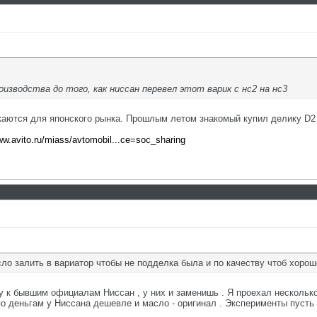
роизводства до того, как ниссан перевел этот варик с нс2 на нс3
аются для японского рынка. Прошлым летом знакомый купил делику D2 20
ww.avito.ru/miass/avtomobil...ce=soc_sharing
ло залить в вариатор чтобы не подделка была и по качеству чтоб хоро
у к бывшим официалам Ниссан , у них и заменишь . Я проехал несколько 
по деньгам у Ниссана дешевле и масло - оригинал . Эксперименты пусть