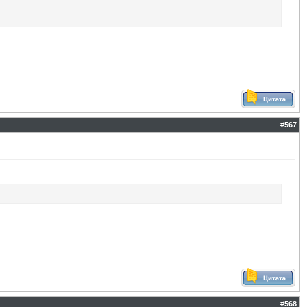
#
567
#
568