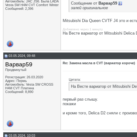
Автомобиль: JAC JS6. Была LADA
Сообщение от
Варвар59
Vesta SW H4M CVT Comfort Winter
залей оригинальное
Сообщений: 2,396
Mitsubishi Dia Queen CVTF J4 это и ест
Добавлено через 1 минуту
На Весте вариатор от Mitsubishi Delica 
03.05.2024, 09:48
Варвар59
Re: Замена масла в CVT (вариатор короче)
Продвинутый
Регистрация: 26.03.2020
Цитата:
Адрес: Пермь
Автомобиль: Vesta SW CROSS
На Весте вариатор от Mitsubishi De
H4M CVT Платина
Сообщений: 8,890
первый раз слышу.
покажи
и кроме того, Delica D2 сняли с произв
03.05.2024, 10:03