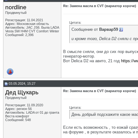
nordline
Re: Замена масла в CVT (вариатор короче)
Продвинутый
Регистрация: 11.04.2021
Цитата:
Адрес: Московская область
Автомобиль: JAC JS6. Была LADA
Сообщение от
Варвар59
Vesta SW H4M CVT Comfort Winter
Сообщений: 2,396
и кроме того, Delica D2 сняли с п
В смысле сняли, они до сих пор выпуск
генератор-мотор.
Вот Delica D2 на авито, 21 год
https://w
03.05.2024, 15:27
Дед Щукарь
Re: Замена масла в CVT (вариатор короче)
Продвинутый
Регистрация: 11.09.2020
Цитата:
Адрес: регион 56
Автомобиль: LADA от 01 до гранта
День добрый подскажите какое мас
Веста комфорт
Сообщений: 548
Если есть возможность , то езжай сраз
на форуме , в результате оказалось и 