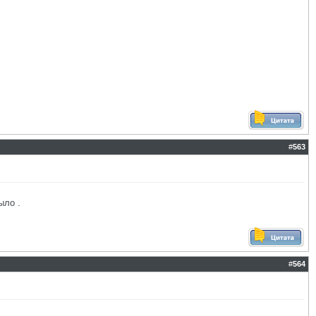
#
563
ыло .
#
564