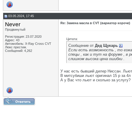
03.05.2024, 17:45
Never
Re: Замена масла в CVT (вариатор короче)
Продвинутый
Регистрация: 23.07.2020
Цитата:
Адрес: 43
Автомобиль: X-Ray Cross CVT
Сообщение от
Дед Щукарь
Люкс престиж.
Если есть возможность , то езжай
Сообщений: 4,262
спецы , как и тут на форуме , в 
слишком высока цена ошибки .
У нас есть бывший дилер Ниссан. Льют
В митсубиши льют оригинал 15 р за 4л 
А у Вас что льют и сколько за услугу?