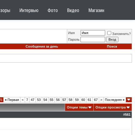
бзоры
Интервью
Фото
Видео
Магазин
Имя
Запомнить?
Пароль
Сообщения за день
Поиск
75
«
Первая
<
7
47
53
54
55
56
57
58
59
60
61
67
>
Последняя
»
Опции темы
Опции просмотра
#
561