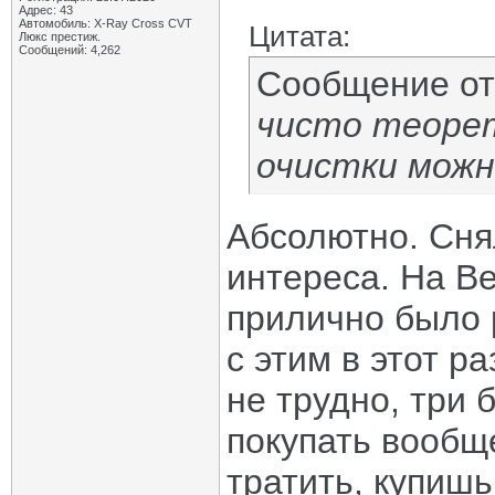
Адрес: 43
Автомобиль: X-Ray Cross CVT
Цитата:
Люкс престиж.
Сообщений: 4,262
Сообщение о
чисто теорет
очистки можн
Абсолютно. Сня
интереса. На Ве
прилично было р
с этим в этот р
не трудно, три 
покупать вообщ
тратить, купишь