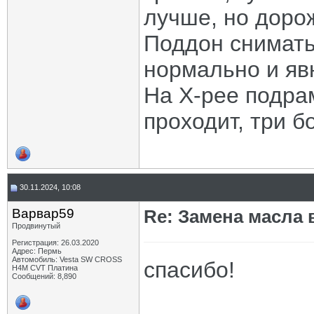
лучше, но доро
Поддон снимать
нормально и явн
На Х-рее подра
проходит, три б
30.11.2024, 10:08
Варвар59
Re: Замена масла 
Продвинутый
Регистрация: 26.03.2020
Адрес: Пермь
Автомобиль: Vesta SW CROSS
спасибо!
H4M CVT Платина
Сообщений: 8,890