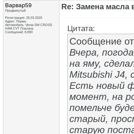
Варвар59
Re: Замена масла 
Продвинутый
Регистрация: 26.03.2020
Адрес: Пермь
Автомобиль: Vesta SW CROSS
Цитата:
H4M CVT Платина
Сообщений: 8,890
Сообщение о
Вчера, погода
на яму, сдел
Mitsubishi J4
Есть новый ф
момент, на р
помельче буд
старый, прос
старую поста