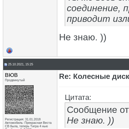
соединение, п
приводит изл
Не знаю. ))
25.10.2021, 15:25
ВЮВ
Re: Колесные диск
Продвинутый
Цитата:
Сообщение о
Не знаю. ))
Регистрация: 31.01.2018
Автомобиль: Прекрасная Веста
СВ была, теперь Тигра 4 нью