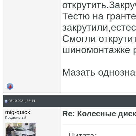
открутить.Закр
Тестю на грант
закрутили,есте
Смогли открутит
шиномонтажке р
Мазать однозна
25.10.2021, 15:44
mig-quick
Re: Колесные диск
Продвинутый
Цитата: