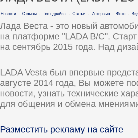
Новости
·
Отзывы
·
Тест-драйвы
·
Статьи
·
Интервью
·
Фото
·
Ви
Лада Веста - это новый автомо
на платформе "LADA B/C". Старт
на сентябрь 2015 года. Над диз
LADA Vesta был впервые предст
августе 2014 года, Вы можете п
новости, узнать технические ха
для общения и обмена мнениями
Разместить рекламу на сайте