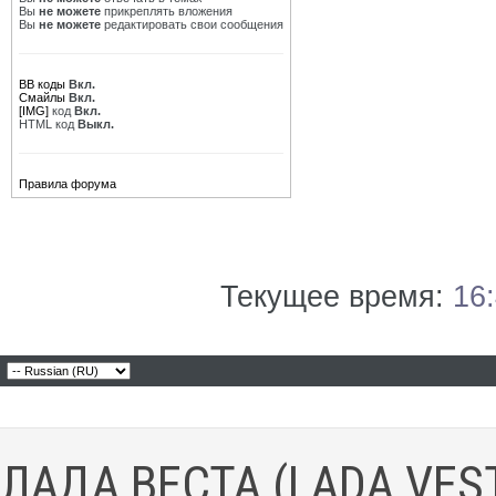
Вы
не можете
прикреплять вложения
Вы
не можете
редактировать свои сообщения
BB коды
Вкл.
Смайлы
Вкл.
[IMG]
код
Вкл.
HTML код
Выкл.
Правила форума
Текущее время:
16
ЛАДА ВЕСТА (LADA VES