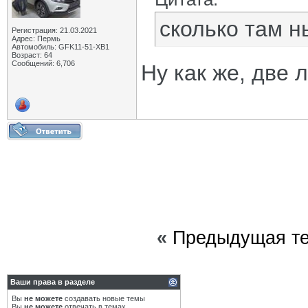
сколько там н
Регистрация: 21.03.2021
Адрес: Пермь
Автомобиль: GFK11-51-ХВ1
Возраст: 64
Сообщений: 6,706
Ну как же, две 
«
Предыдущая т
Ваши права в разделе
Вы
не можете
создавать новые темы
Вы
не можете
отвечать в темах