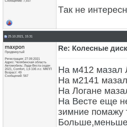
Сообщений: 7,937
Так не интерес
25.10.2021, 15:31
maxpon
Re: Колесные диск
Продвинутый
Регистрация: 27.09.2021
Адрес: Челябинская область
Автомобиль: Лада-Веста седан
На м412 мазал 
2021, Comfort, 1,6 106 л.с. МКПП
Возраст: 49
Сообщений: 567
На м2141 маза
На Логане маза
На Весте еще не
зимние помажу 
Больше,меньше-