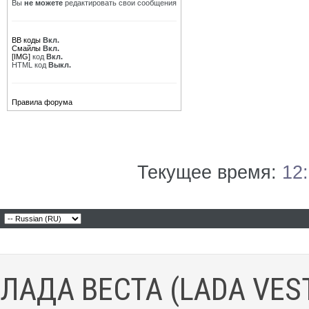
Вы
не можете
редактировать свои сообщения
BB коды
Вкл.
Смайлы
Вкл.
[IMG]
код
Вкл.
HTML код
Выкл.
Правила форума
Текущее время:
12
ЛАДА ВЕСТА (LADA VES