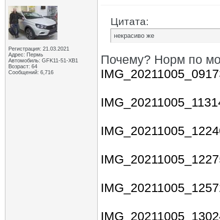
Цитата:
некрасиво же
Регистрация: 21.03.2021
Адрес: Пермь
Почему? Норм по мои
Автомобиль: GFK11-51-ХВ1
Возраст: 64
IMG_20211005_09173
Сообщений: 6,716
IMG_20211005_11314
IMG_20211005_12240
IMG_20211005_12275
IMG_20211005_12572
IMG_20211005_13024