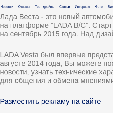
Новости
·
Отзывы
·
Тест-драйвы
·
Статьи
·
Интервью
·
Фото
·
Ви
Лада Веста - это новый автомо
на платформе "LADA B/C". Старт
на сентябрь 2015 года. Над диз
LADA Vesta был впервые предст
августе 2014 года, Вы можете п
новости, узнать технические ха
для общения и обмена мнениями
Разместить рекламу на сайте