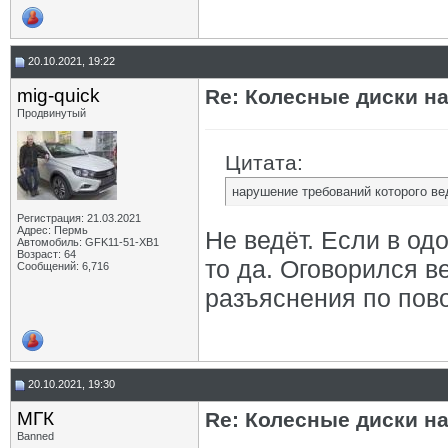
20.10.2021, 19:22
mig-quick
Re: Колесные диски на
Продвинутый
Цитата:
нарушение требований которого вед
Регистрация: 21.03.2021
Адрес: Пермь
Не ведёт. Если в одо
Автомобиль: GFK11-51-ХВ1
Возраст: 64
то да. Оговорился в
Сообщений: 6,716
разъяснения по пово
20.10.2021, 19:30
МГК
Re: Колесные диски на
Banned