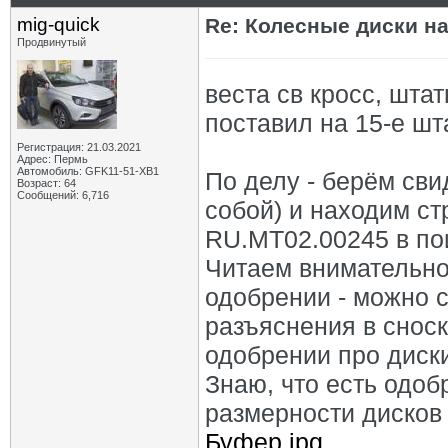
mig-quick
Re: Колесные диски на
Продвинутый
веста св кросс, шта
поставил на 15-е шт
Регистрация: 21.03.2021
Адрес: Пермь
Автомобиль: GFK11-51-ХВ1
По делу - берём сви
Возраст: 64
Сообщений: 6,716
собой) и находим с
RU.MT02.00245 в пои
Читаем внимательно.
одобрении - можно с
разъяснения в сноск
одобрении про диски
Знаю, что есть одоб
размерности дисков 
Буфер.jpg