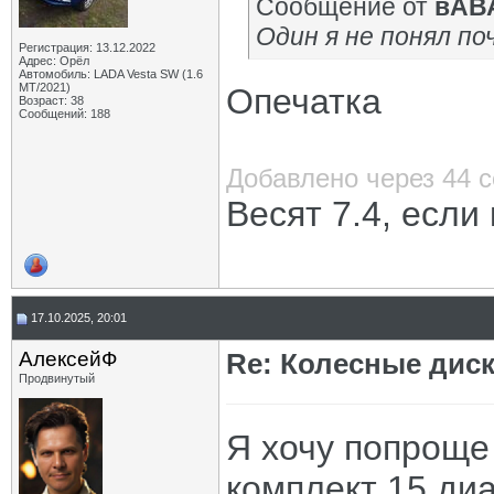
Сообщение от
вАВ
Один я не понял по
Регистрация: 13.12.2022
Адрес: Орёл
Автомобиль: LADA Vesta SW (1.6
МТ/2021)
Опечатка
Возраст: 38
Сообщений: 188
Добавлено через 44 
Весят 7.4, если
17.10.2025, 20:01
АлексейФ
Re: Колесные диск
Продвинутый
Я хочу попроще 
комплект 15 ди