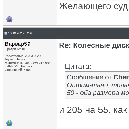
Желающего судь
16.10.2025, 12:48
Варвар59
Re: Колесные диск
Продвинутый
Регистрация: 26.03.2020
Адрес: Пермь
Автомобиль: Vesta SW CROSS
Цитата:
H4M CVT Платина
Сообщений: 8,902
Сообщение от
Cher
Оптимально, только
50 - оба размера м
и 205 на 55. ка