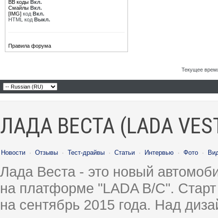
BB коды
Вкл.
Смайлы
Вкл.
[IMG]
код
Вкл.
HTML код
Выкл.
Правила форума
Текущее врем
ЛАДА ВЕСТА (LADA VES
Новости
·
Отзывы
·
Тест-драйвы
·
Статьи
·
Интервью
·
Фото
·
Ви
Лада Веста - это новый автомо
на платформе "LADA B/C". Старт
на сентябрь 2015 года. Над диз