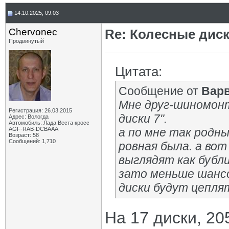
14.10.2025, 09:03
Chervonec
Re: Колесные диск
Продвинутый
Цитата:
Сообщение от
Вар
Мне друг-шиномонт
Регистрация: 26.03.2015
диски 7".
Адрес: Вологда
Автомобиль: Лада Веста кросс
AGF-RAB-DCBAAA
а по мне так родны
Возраст: 58
Сообщений: 1,710
ровная была. а во
выглядят как бубли
зато меньше шансо
диски будут цепля
На 17 диски, 20