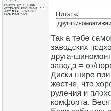
Регистрация: 29.11.2016
Автомобиль: Haval M6 AMT 2025 +
XRay #Club 1.6 AMT 2021
Цитата:
Сообщений: 7,391
друг-шиномонтажник
Так а тебе само
заводских подхо
друга-шиномонта
завода = ок/нор
Диски шире при
жестче, что хо
руления и плох
комфорта. Веся