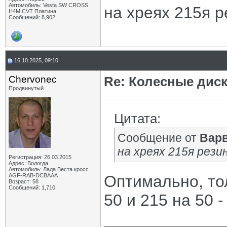
Автомобиль: Vesta SW CROSS
на хреях 215я р
H4M CVT Платина
Сообщений: 8,902
16.10.2025, 09:10
Chervonec
Re: Колесные диск
Продвинутый
Цитата:
Сообщение от
Вар
на хреях 215я резин
Регистрация: 26.03.2015
Адрес: Вологда
Автомобиль: Лада Веста кросс
AGF-RAB-DCBAAA
Оптимально, тол
Возраст: 58
Сообщений: 1,710
50 и 215 на 50 
_____________