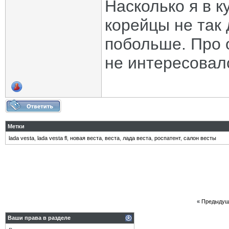
Насколько я в к
корейцы не так
побольше. Про 
не интересовалс
Метки
lada vesta
,
lada vesta fl
,
новая веста
,
веста
,
лада веста
,
роспатент
,
салон весты
«
Предыдущ
Ваши права в разделе