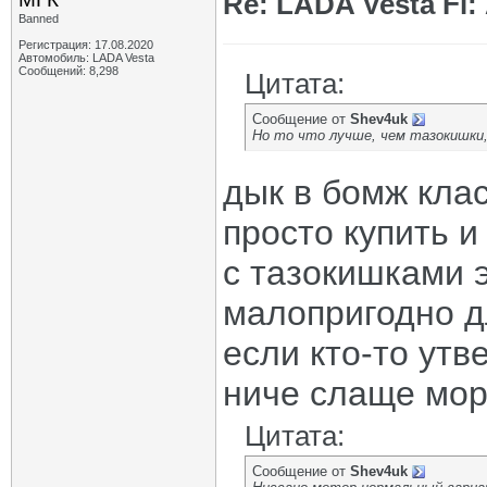
Re: LADA Vesta Fl
Banned
Регистрация: 17.08.2020
Автомобиль: LADA Vesta
Сообщений: 8,298
Цитата:
Сообщение от
Shev4uk
Но то что лучше, чем тазокишки,
дык в бомж клас
просто купить и
с тазокишками э
малопригодно д
если кто-то утв
ниче слаще мор
Цитата:
Сообщение от
Shev4uk