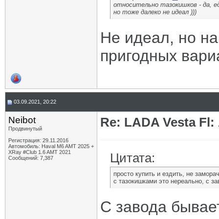
относительно тазокишков - да, 
но тоже далеко не идеал )))
Не идеал, но на
пригодных вари
03.09.2021, 20:22
Neibot
Re: LADA Vesta Fl
Продвинутый
Регистрация: 29.11.2016
Автомобиль: Haval M6 AMT 2025 +
XRay #Club 1.6 AMT 2021
Цитата:
Сообщений: 7,387
просто купить и ездить, не замора
с тазокишками это нереально, с з
С завода бывает