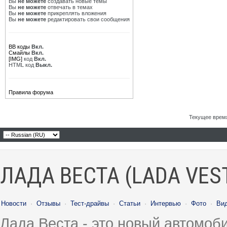
Вы
не можете
создавать новые темы
Вы
не можете
отвечать в темах
Вы
не можете
прикреплять вложения
Вы
не можете
редактировать свои сообщения
BB коды
Вкл.
Смайлы
Вкл.
[IMG]
код
Вкл.
HTML код
Выкл.
Правила форума
Текущее врем
ЛАДА ВЕСТА (LADA VES
Новости
·
Отзывы
·
Тест-драйвы
·
Статьи
·
Интервью
·
Фото
·
Ви
Лада Веста - это новый автомо