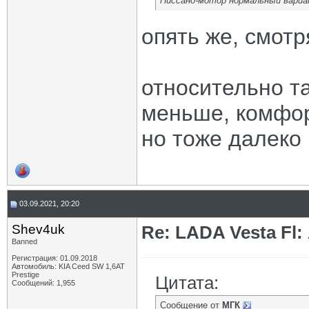
Ниссано-мотор нормальный вариа
опять же, смотр
относительно та
меньше, комфо
но тоже далеко 
03.09.2021, 20:20
Shev4uk
Re: LADA Vesta Fl
Banned
Регистрация: 01.09.2018
Автомобиль: KIA Ceed SW 1,6AT
Prestige
Цитата:
Сообщений: 1,955
Сообщение от
МГК