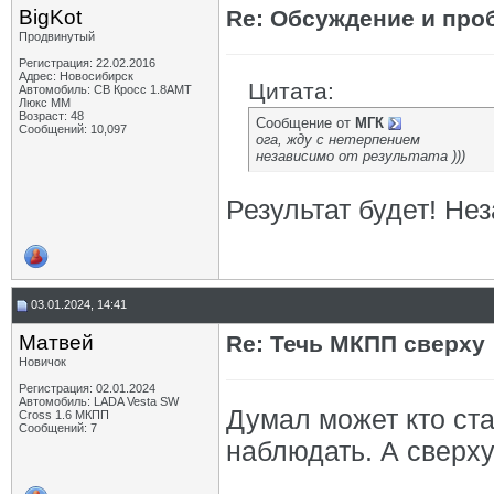
BigKot
Re: Обсуждение и про
Продвинутый
Регистрация: 22.02.2016
Адрес: Новосибирск
Цитата:
Автомобиль: СВ Кросс 1.8АМТ
Люкс ММ
Возраст: 48
Сообщение от
МГК
Сообщений: 10,097
ога, жду с нетерпением
независимо от результата )))
Результат будет! Нез
03.01.2024, 14:41
Матвей
Re: Течь МКПП сверху
Новичок
Регистрация: 02.01.2024
Автомобиль: LADA Vesta SW
Думал может кто ста
Cross 1.6 МКПП
Сообщений: 7
наблюдать. А сверху