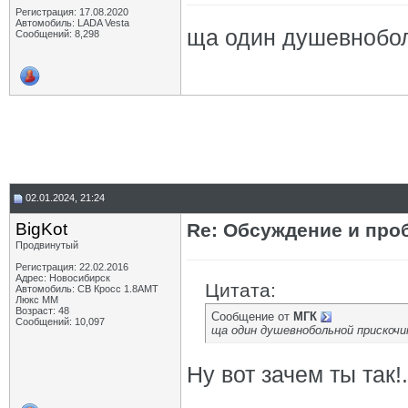
Регистрация: 17.08.2020
Автомобиль: LADA Vesta
ща один душевноболь
Сообщений: 8,298
02.01.2024, 21:24
BigKot
Re: Обсуждение и про
Продвинутый
Регистрация: 22.02.2016
Адрес: Новосибирск
Цитата:
Автомобиль: СВ Кросс 1.8АМТ
Люкс ММ
Возраст: 48
Сообщение от
МГК
Сообщений: 10,097
ща один душевнобольной прискочи
Ну вот зачем ты так!.