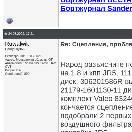
Бортжурнал Sande
24.06.2022, 17:21
Ruwalwik
Re: Сцепление, пробл
Продвинутый
Регистрация: 02.03.2021
Адрес: Московская область ЮГ
Народ разъясните п
Автомобиль: Vesta SW Cross H4M
CVT
Возраст: 40
на 1.8 и кпп JR5, 1
Сообщений: 899
диск, 306201586R-в
21179-1601130-11 ди
комплект Valeo 832
кончается сцепление
подобрали 2 первых 
воздушного фильтра,