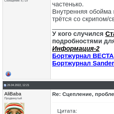
Сообщений: 8,719
частенько.
Внутренняя обойма н
трётся со скрипом/с
_________________
У кого случился
Ст
подробностями для
Информация-2
Бортжурнал ВЕСТА
Бортжурнал Sande
26.04.2022, 12:21
AliBaba
Re: Сцепление, пробл
Продвинутый
Цитата: