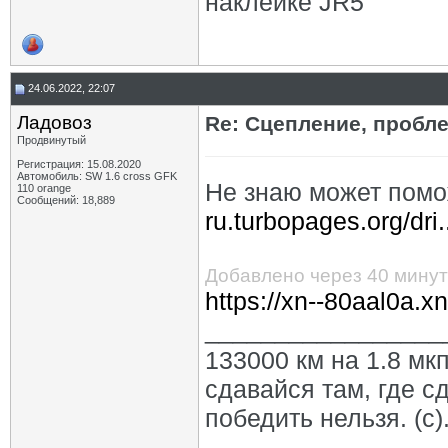
наклейке JR5
24.06.2022, 22:07
Ладовоз
Re: Сцепление, пробл
Продвинутый
Регистрация: 15.08.2020
Автомобиль: SW 1.6 cross GFK
Не знаю может пом
110 orange
Сообщений: 18,889
ru.turbopages.org/dr
Добавлено через 40 минут
https://xn--80aal0a.x
_________________
133000 км на 1.8 мкп
сдавайся там, где с
победить нельзя. (с)