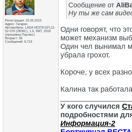
Сообщение от
AliB
Ну ты же сам виде
Регистрация: 25.05.2015
Адрес: Гагарин
Одни говорят, что эт
Автомобиль: LADA VESTA GFL11-
52-070 (ЛЮКС), 1.6, 5МТ, 2018
(прошивка Паулюс)
может механизм выб
Возраст: 56
Сообщений: 8,719
Один чел вынимал м
убрала грохот.
Короче, у всех разно
Калина так работала
_________________
У кого случился
Ст
подробностями для
Информация-2
Бортжурнал ВЕСТА