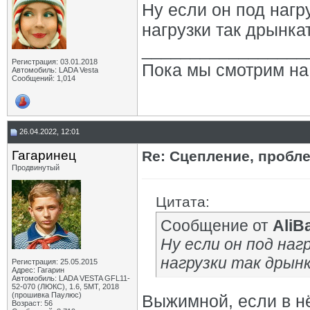
Ну если он под нагру
нагрузки так дрынка
_________________
Регистрация: 03.01.2018
Пока мы смотрим на 
Автомобиль: LADA Vesta
Сообщений: 1,014
26.04.2022, 12:01
Гагаринец
Re: Сцепление, пробл
Продвинутый
Цитата:
Сообщение от
AliB
Ну если он под наг
нагрузки так дрын
Регистрация: 25.05.2015
Адрес: Гагарин
Автомобиль: LADA VESTA GFL11-
52-070 (ЛЮКС), 1.6, 5МТ, 2018
(прошивка Паулюс)
Выжимной, если в нё
Возраст: 56