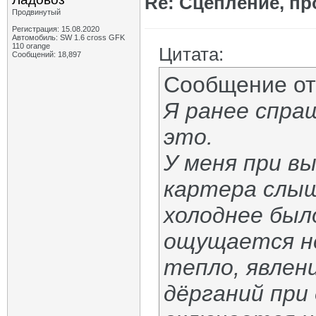
Re: Сцепление, пр
Продвинутый
Регистрация: 15.08.2020
Автомобиль: SW 1.6 cross GFK
110 orange
Цитата:
Сообщений: 18,897
Сообщение о
Я ранее спра
это.
У меня при в
картера слыш
холоднее был
ощущается не
тепло, явлен
дёрганий при