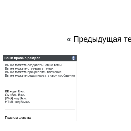
«
Предыдущая т
Ваши права в разделе
Вы
не можете
создавать новые темы
Вы
не можете
отвечать в темах
Вы
не можете
прикреплять вложения
Вы
не можете
редактировать свои сообщения
BB коды
Вкл.
Смайлы
Вкл.
[IMG]
код
Вкл.
HTML код
Выкл.
Правила форума