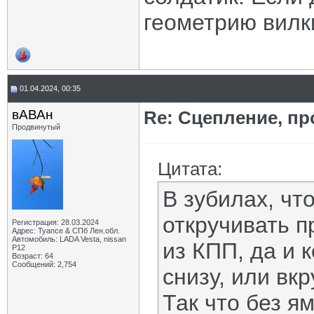
геометрию вилк
01.04.2024, 00:35
вАВАн
Re: Сцепление, пр
Продвинутый
Цитата:
В зубилах, чт
откручивать п
Регистрация: 28.03.2024
Адрес: Туапсе & СПб Лен.обл.
Автомобиль: LADA Vesta, nissan
из КПП, да и 
P12
Возраст: 64
Сообщений: 2,754
снизу, или вк
Так что без ям