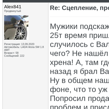
Alex841
Re: Сцепление, пр
Продвинутый
Мужики подскаж
25т время пришл
случилось с Вал
Регистрация: 13.09.2020
Автомобиль: LADA Vesta SW 1.8
AMT
чего? Не нашёл
Возраст: 58
Сообщений: 222
хрена! А, там г
назад я брал Ва
Ну в общем наш
фоне, что то у
Попросил прода
проблем и присл