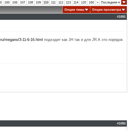
0
100
106
107
108
109
110
111
112
113
114
120
160
>
Последняя
»
Опции темы
Опции просмотра
#
1091
.ru/megano/3-11-6-16.html
подходит как JH так и для JR.А это порядок
#
1092