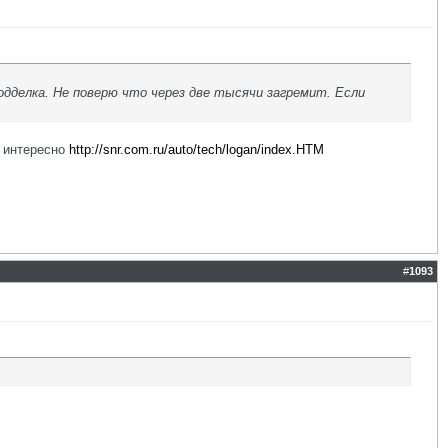
одделка. Не поверю что через две тысячи загремит. Если
у интересно
http://snr.com.ru/auto/tech/logan/index.HTM
#
1093