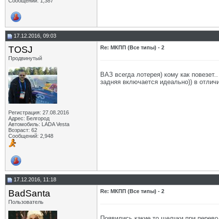
Сообщений: 1,387
17.12.2016, 09:03
TOSJ
Re: МКПП (Все типы) - 2
Продвинутый
ВАЗ всегда лотерея) кому как повезет..
задняя включается идеально)) в отличи
Регистрация: 27.08.2016
Адрес: Белгород
Автомобиль: LADA Vesta
Возраст: 62
Сообщений: 2,948
17.12.2016, 11:18
BadSanta
Re: МКПП (Все типы) - 2
Пользователь
Появились какие то щелчки при перевод