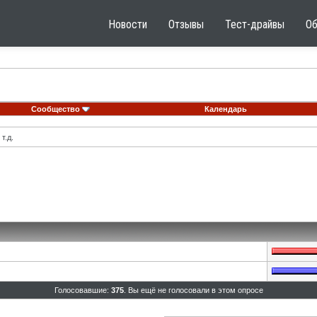
Новости
Отзывы
Тест-драйвы
О
Сообщество
Календарь
т.д.
Голосовавшие:
375
. Вы ещё не голосовали в этом опросе