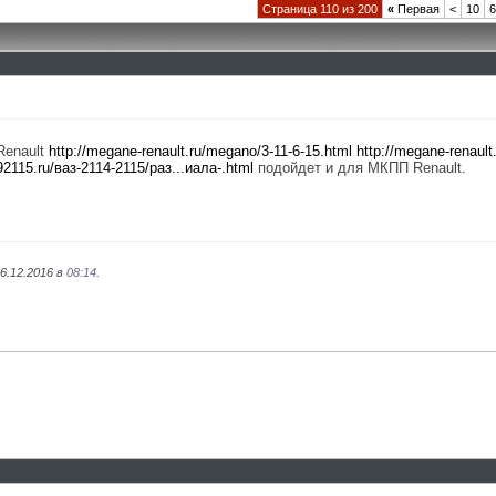
Страница 110 из 200
«
Первая
<
10
6
Renault
http://megane-renault.ru/megano/3-11-6-15.html
http://megane-renault
92115.ru/ваз-2114-2115/раз...иала-.html
подойдет и для МКПП Renault.
6.12.2016 в
08:14
.