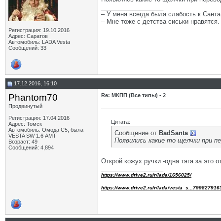
__________________
– У меня всегда была слабость к Санта
– Мне тоже с детства сиськи нравятся.
Регистрация: 19.10.2016
Адрес: Саратов
Автомобиль: LADA Vesta
Сообщений: 33
17.12.2016, 16:10
Phantom70
Re: МКПП (Все типы) - 2
Продвинутый
Регистрация: 17.04.2016
Цитата:
Адрес: Томск
Автомобиль: Омода С5, была
Сообщение от
BadSanta
VESTA SW 1.6 АМТ
Появились какие то щелчки при п
Возраст: 49
Сообщений: 4,894
Открой кожух ручки -одна тяга за это 
__________________
https://www.drive2.ru/r/lada/1656025/
https://www.drive2.ru/r/lada/vesta_s...799827916