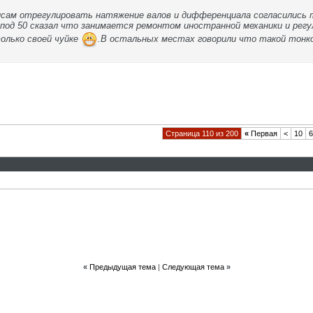
исам отрегулировать натяжение валов и дифференциала согласились т
 под 50 сказал что занимается ремонтом иностранной механики и регу
олько своей чуйке
.В остальных местах говорили что такой тонк
Страница 110 из 200
«
Первая
<
10
6
«
Предыдущая тема
|
Следующая тема
»