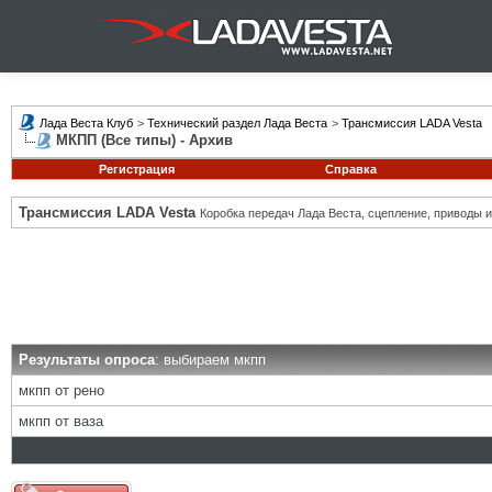
Лада Веста Клуб
>
Технический раздел Лада Веста
>
Трансмиссия LADA Vesta
МКПП (Все типы) - Архив
Регистрация
Справка
Трансмиссия LADA Vesta
Коробка передач Лада Веста, сцепление, приводы и 
Результаты опроса
: выбираем мкпп
мкпп от рено
мкпп от ваза