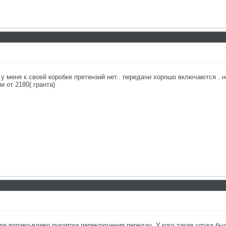
 у меня к своей коробке претензий нет.. передачи хорошо включаются . н
и от 2180( гранта)
е вправо-влево рукоятки переключения передач. У кого такая штука был