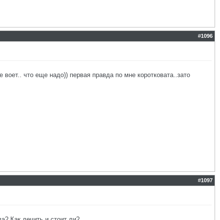
#
1096
е воет.. что еще надо)) первая правда по мне коротковата..зато
#
1097
а? Как лечить и стоит ли?