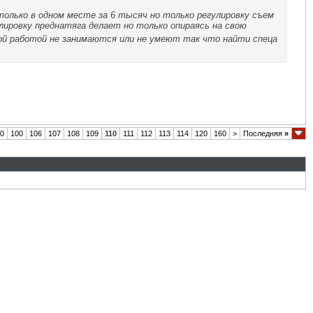
олько в одном месте за 6 тысяч но только регулировку съем
лировку преднатяга делает но только опираясь на свою
ой работой не занимаются или не умеют так что найти спеца
0
100
106
107
108
109
110
111
112
113
114
120
160
>
Последняя
»