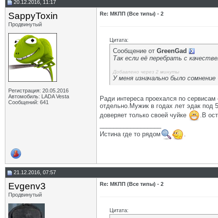
20.12.2016, 11:17
SappyToxin
Re: МКПП (Все типы) - 2
Продвинутый
Цитата:
Сообщение от
GrееnGad
Так если её перебрать с качеств
Добавлено через 2 минуты
У меня изначально было сомнение 
Регистрация: 20.05.2016
Автомобиль: LADA Vesta
Ради интереса проехался по сервисам 
Сообщений: 641
отдельно.Мужик в годах лет эдак под 5
доверяет только своей чуйке
.В ос
__________________
Истина где то рядом
.
21.12.2016, 07:57
Evgenv3
Re: МКПП (Все типы) - 2
Продвинутый
Цитата: