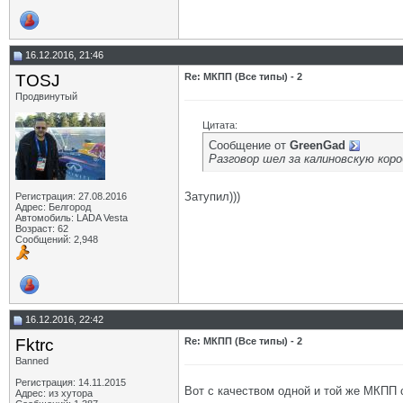
16.12.2016, 21:46
TOSJ
Re: МКПП (Все типы) - 2
Продвинутый
Цитата:
Сообщение от
GrееnGad
Разговор шел за калиновскую коро
Затупил)))
Регистрация: 27.08.2016
Адрес: Белгород
Автомобиль: LADA Vesta
Возраст: 62
Сообщений: 2,948
16.12.2016, 22:42
Fktrc
Re: МКПП (Все типы) - 2
Banned
Регистрация: 14.11.2015
Вот с качеством одной и той же МКПП с
Адрес: из хутора