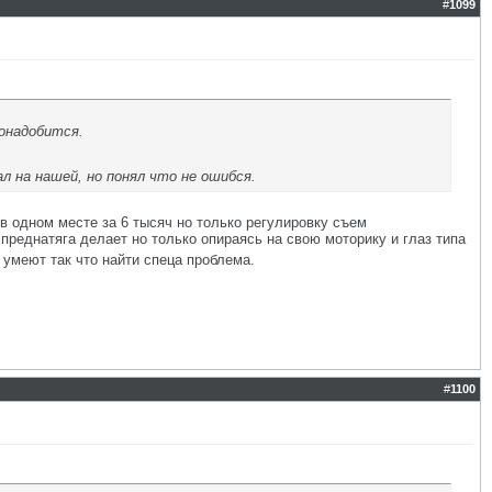
#
1099
понадобится.
ал на нашей, но понял что не ошибся.
 одном месте за 6 тысяч но только регулировку съем
преднатяга делает но только опираясь на свою моторику и глаз типа
 умеют так что найти спеца проблема.
#
1100