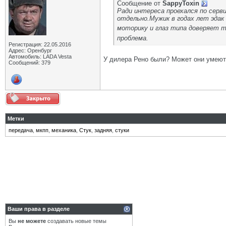
Сообщение от
SappyToxin
Ради интереса проехался по серв
отдельно.Мужик в годах лет эдак
моторику и глаз типа доверяет т
проблема.
Регистрация: 22.05.2016
Адрес: Оренбург
Автомобиль: LADA Vesta
У дилера Рено были? Может они умеют
Сообщений: 379
Метки
передача
,
мкпп
,
механика
,
Стук
,
задняя
,
стуки
Ваши права в разделе
Вы
не можете
создавать новые темы