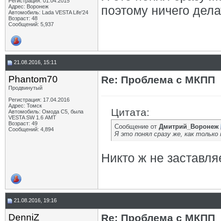
Регистрация: 01.04.2015
Адрес: Воронеж
поэтому ничего дела
Автомобиль: Lada VESTA Life'24
Возраст: 48
Сообщений: 5,937
21.08.2016, 15:11
Phantom70
Re: Проблема с МКПП
Продвинутый
Регистрация: 17.04.2016
Адрес: Томск
Цитата:
Автомобиль: Омода С5, была
VESTA SW 1.6 АМТ
Возраст: 49
Сообщение от
Дмитрий_Воронеж
Сообщений: 4,894
Я это понял сразу же, как только
Никто ж не заставляе
21.08.2016, 19:16
DenniZ
Re: Проблема с МКПП