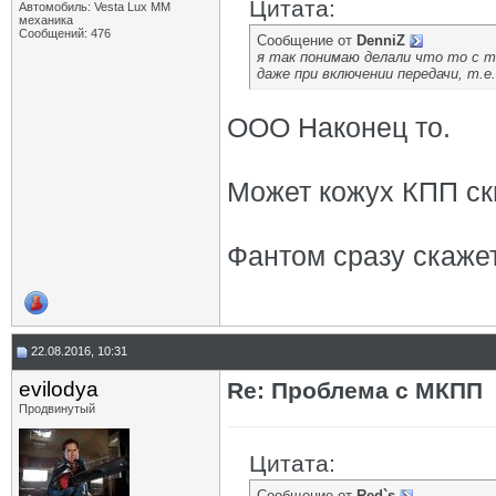
Цитата:
Автомобиль: Vesta Lux MM
механика
Сообщений: 476
Сообщение от
DenniZ
я так понимаю делали что то с т
даже при включении передачи, т.
ООО Наконец то.
Может кожух КПП с
Фантом сразу скажет
22.08.2016, 10:31
evilodya
Re: Проблема с МКПП
Продвинутый
Цитата:
Сообщение от
Red`s