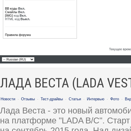
BB коды
Вкл.
Смайлы
Вкл.
[IMG]
код
Вкл.
HTML код
Выкл.
Правила форума
Текущее врем
ЛАДА ВЕСТА (LADA VES
Новости
·
Отзывы
·
Тест-драйвы
·
Статьи
·
Интервью
·
Фото
·
Ви
Лада Веста - это новый автомо
на платформе "LADA B/C". Старт
на сентябрь 2015 года. Над диз