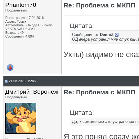
Phantom70
Re: Проблема с МКПП
Продвинутый
Регистрация: 17.04.2016
Адрес: Томск
Цитата:
Автомобиль: Омода С5, была
VESTA SW 1.6 АМТ
Возраст: 49
Сообщение от
DenniZ
Сообщений: 4,894
ОД вчера устранил мне стук рыч
Ухты) видимо не ска
21.08.2016, 15:06
Дмитрий_Воронеж
Re: Проблема с МКПП
Продвинутый
Цитата:
Да, к сожалению это устранение п
Я это понял сразу ж