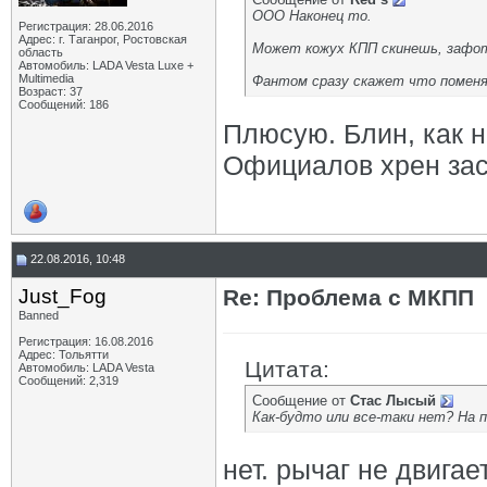
ООО Наконец то.
Регистрация: 28.06.2016
Адрес: г. Таганрог, Ростовская
Может кожух КПП скинешь, зафо
область
Автомобиль: LADA Vesta Luxe +
Multimedia
Фантом сразу скажет что поменял
Возраст: 37
Сообщений: 186
Плюсую. Блин, как н
Официалов хрен заст
22.08.2016, 10:48
Just_Fog
Re: Проблема с МКПП
Banned
Регистрация: 16.08.2016
Адрес: Тольятти
Цитата:
Автомобиль: LADA Vesta
Сообщений: 2,319
Сообщение от
Стас Лысый
Как-будто или все-таки нет? На п
нет. рычаг не двигае