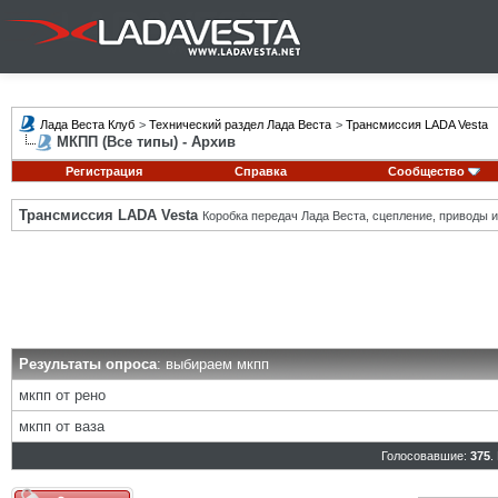
Лада Веста Клуб
>
Технический раздел Лада Веста
>
Трансмиссия LADA Vesta
МКПП (Все типы) - Архив
Регистрация
Справка
Сообщество
Трансмиссия LADA Vesta
Коробка передач Лада Веста, сцепление, приводы и 
Результаты опроса
: выбираем мкпп
мкпп от рено
мкпп от ваза
Голосовавшие:
375
.