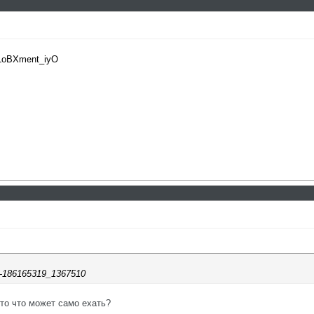
8LoBXment_iyO
ll-186165319_1367510
 то что может само ехать?