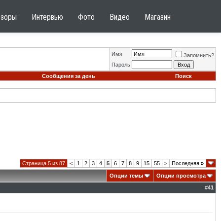
бзоры
Интервью
Фото
Видео
Магазин
Имя
Запомнить?
Пароль
Сообщения за день
Поиск
Страница 5 из 87
<
1
2
3
4
5
6
7
8
9
15
55
>
Последняя
»
Опции темы
Опции просмотра
#
41