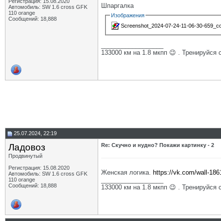
Регистрация: 15.08.2020
Шпаргалка
Автомобиль: SW 1.6 cross GFK
110 orange
Изображения
Сообщений: 18,888
Screenshot_2024-07-24-11-06-30-659_co
__________________
133000 км на 1.8 мкпп 😉 . Тренируйся 
25.07.2024, 22:19
Ладовоз
Re: Скучно и нудно? Покажи картинку - 2
Продвинутый
Регистрация: 15.08.2020
Женская логика.
https://vk.com/wall-1
Автомобиль: SW 1.6 cross GFK
__________________
110 orange
Сообщений: 18,888
133000 км на 1.8 мкпп 😉 . Тренируйся 