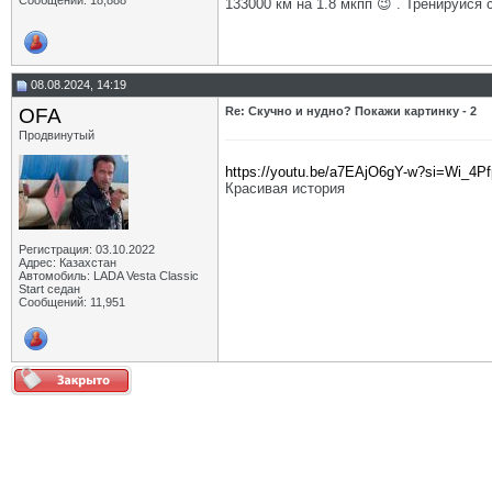
Сообщений: 18,888
133000 км на 1.8 мкпп 😉 . Тренируйся 
08.08.2024, 14:19
OFA
Re: Скучно и нудно? Покажи картинку - 2
Продвинутый
https://youtu.be/a7EAjO6gY-w?si=Wi_4P
Красивая история
Регистрация: 03.10.2022
Адрес: Казахстан
Автомобиль: LADA Vesta Classic
Start седан
Сообщений: 11,951