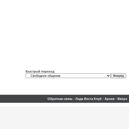
Быстрый переход
Обратная связь
-
Лада Веста Клуб
-
Архив
-
Вверх