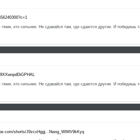
_456240300?c=1
с теми, кто сильнее. Не сдавайся там, где сдаются другие. И победишь т
...9XXwopdDiGPHAL
с теми, кто сильнее. Не сдавайся там, где сдаются другие. И победишь т
tube.com/shorts/J9zcxHggj...Nwog_WIMV9kKyq