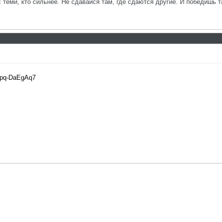
с теми, кто сильнее. Не сдавайся там, где сдаются другие. И победишь т
fpq-DaEgAq7