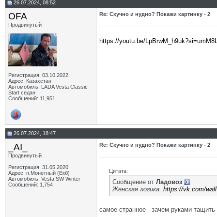
26.07.2024, 08:52
OFA
Re: Скучно и нудно? Покажи картинку - 2
Продвинутый
https://youtu.be/LpBrwM_h9uk?si=umM
Регистрация: 03.10.2022
Адрес: Казахстан
Автомобиль: LADA Vesta Classic
Start седан
Сообщений: 11,951
26.07.2024, 18:47
_AI_
Re: Скучно и нудно? Покажи картинку - 2
Продвинутый
Регистрация: 31.05.2020
Цитата:
Адрес: п.Монетный (Екб)
Автомобиль: Vesta SW Winter
Сообщение от
Ладовоз
Сообщений: 1,754
Женская логика.
https://vk.com/wa
самое странное - зачем руками тащить