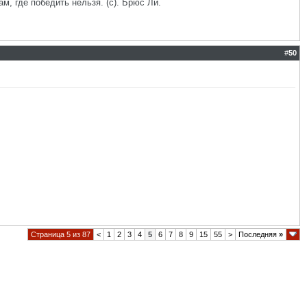
ам, где победить нельзя. (с). Брюс Ли.
#
50
Страница 5 из 87
<
1
2
3
4
5
6
7
8
9
15
55
>
Последняя
»