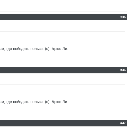
#
45
ам, где победить нельзя. (с). Брюс Ли.
#
46
ам, где победить нельзя. (с). Брюс Ли.
#
47