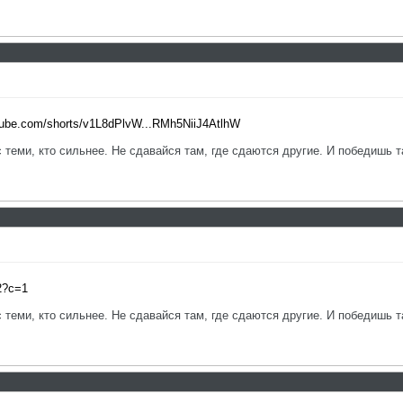
utube.com/shorts/v1L8dPlvW...RMh5NiiJ4AtlhW
с теми, кто сильнее. Не сдавайся там, где сдаются другие. И победишь т
2?c=1
с теми, кто сильнее. Не сдавайся там, где сдаются другие. И победишь т