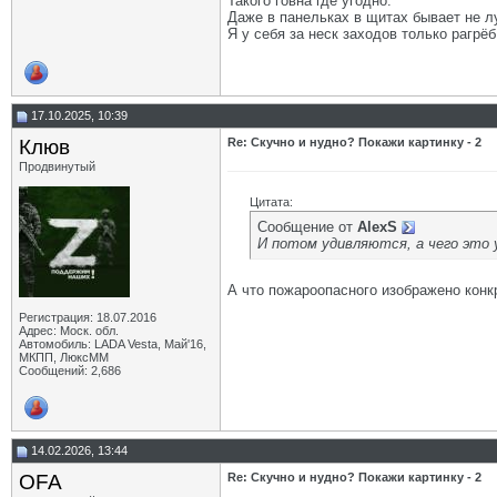
Такого говна где угодно.
Даже в панельках в щитах бывает не л
Я у себя за неск заходов только рагрёб.
17.10.2025, 10:39
Клюв
Re: Скучно и нудно? Покажи картинку - 2
Продвинутый
Цитата:
Сообщение от
AlexS
И потом удивляются, а чего это 
А что пожароопасного изображено конкр
Регистрация: 18.07.2016
Адрес: Моск. обл.
Автомобиль: LADA Vesta, Май'16,
МКПП, ЛюксММ
Сообщений: 2,686
14.02.2026, 13:44
OFA
Re: Скучно и нудно? Покажи картинку - 2