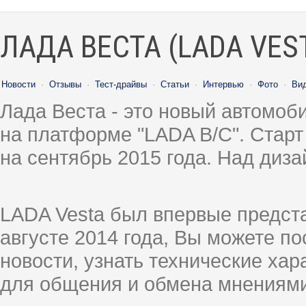
ЛАДА ВЕСТА (LADA VES
Новости
·
Отзывы
·
Тест-драйвы
·
Статьи
·
Интервью
·
Фото
·
Ви
Лада Веста - это новый автомо
на платформе "LADA B/C". Старт
на сентябрь 2015 года. Над диз
LADA Vesta был впервые предст
августе 2014 года, Вы можете п
новости, узнать технические ха
для общения и обмена мнениями