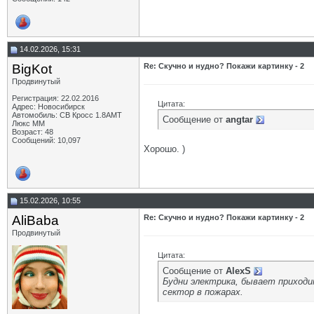
14.02.2026, 15:31
BigKot
Re: Скучно и нудно? Покажи картинку - 2
Продвинутый
Регистрация: 22.02.2016
Цитата:
Адрес: Новосибирск
Автомобиль: СВ Кросс 1.8АМТ
Сообщение от
angtar
Люкс ММ
Возраст: 48
Сообщений: 10,097
Хорошо. )
15.02.2026, 10:55
AliBaba
Re: Скучно и нудно? Покажи картинку - 2
Продвинутый
Цитата:
Сообщение от
AlexS
Будни электрика, бывает приход
сектор в пожарах.