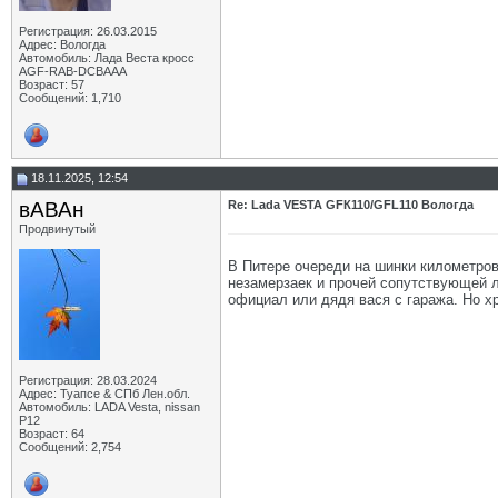
Регистрация: 26.03.2015
Адрес: Вологда
Автомобиль: Лада Веста кросс
AGF-RAB-DCBAAA
Возраст: 57
Сообщений: 1,710
18.11.2025, 12:54
вАВАн
Re: Lada VESTA GFК110/GFL110 Вологда
Продвинутый
В Питере очереди на шинки километровы
незамерзаек и прочей сопутствующей л
официал или дядя вася с гаража. Но х
Регистрация: 28.03.2024
Адрес: Туапсе & СПб Лен.обл.
Автомобиль: LADA Vesta, nissan
P12
Возраст: 64
Сообщений: 2,754