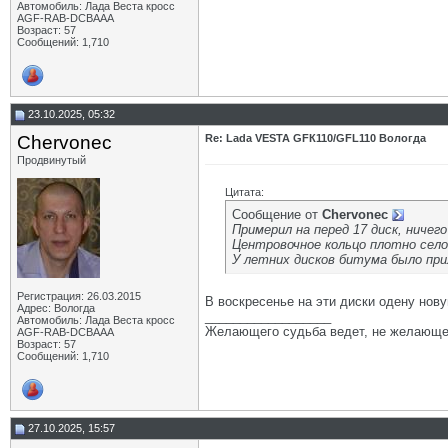
Автомобиль: Лада Веста кросс
AGF-RAB-DCBAAA
Возраст: 57
Сообщений: 1,710
23.10.2025, 05:32
Chervonec
Re: Lada VESTA GFК110/GFL110 Вологда
Продвинутый
Цитата:
Сообщение от
Chervonec
Примерил на перед 17 диск, ничего
Центровочное кольцо плотно село 
У летних дисков битума было при
Регистрация: 26.03.2015
В воскресенье на эти диски одену нову
Адрес: Вологда
__________________
Автомобиль: Лада Веста кросс
Желающего судьба ведет, не желающе
AGF-RAB-DCBAAA
Возраст: 57
Сообщений: 1,710
27.10.2025, 15:57