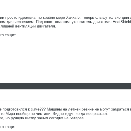
ии просто идеальна, по крайне мере Хакка 5. Теперь слышу только двиг
ом для чернением. Под капот положил утеплитель двигателя HeatShield
и лишней вентиляции двигателя.
го тащит
не подготовился к зиме??? Машины на летней резине не могут забраться 
что Мира вообще не чистили. Видно ждут, когда все растает.
е, но ручную щетку забыл сегодня на батарее.
го тащит