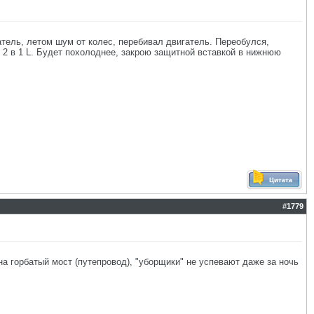
атель, летом шум от колес, перебивал двигатель. Переобулся,
 2 в 1 L. Будет похолоднее, закрою защитной вставкой в нижнюю
#
1779
на горбатый мост (путепровод), "уборщики" не успевают даже за ночь