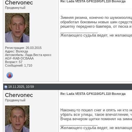
Chervonec
Re: Lada VESTA GFК110/GFL110 Вологда
Продвинутый
Зимняя резина, конечно по шумоизоляц
обработал боковины новых шин средств
решетку переднего бампера, от песка 
__________________
Желающего судьба ведет, не желающе
Регистрация: 26.03.2015
Адрес: Вологда
Автомобиль: Лада Веста кросс
AGF-RAB-DCBAAA
Возраст: 57
Сообщений: 1,710
18.11.2025, 10:59
Chervonec
Re: Lada VESTA GFК110/GFL110 Вологда
Продвинутый
Наконец-то пошел снег и опять ни кто 
убрать все улицы, такое впечатление, 
Вчера вечером щетки поменял на зимни
__________________
Желающего судьба ведет, не желающе