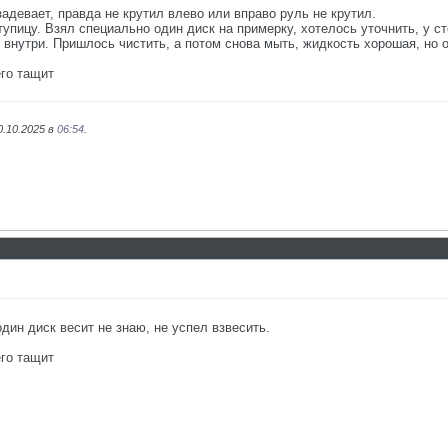
задевает, правда не крутил влево или вправо руль не крутил.
упицу. Взял специально один диск на примерку, хотелось уточнить, у ст
 внутри. Пришлось чистить, а потом снова мыть, жидкость хорошая, но 
го тащит
0.10.2025 в
06:54
.
один диск весит не знаю, не успел взвесить.
го тащит