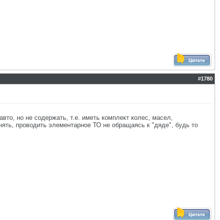
#
1780
то, но не содержать, т.е. иметь комплект колес, масел,
ять, проводить элементарное ТО не обращаясь к "дяде", будь то