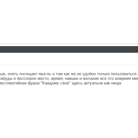
е, опять посещает мысль о том как же не удобно только пользоваться ав
абуды и бесспорно место, время, навыки и желание все это вовремя мен
рестоматийная фраза "Каждому свое" здесь актуальна как нигде