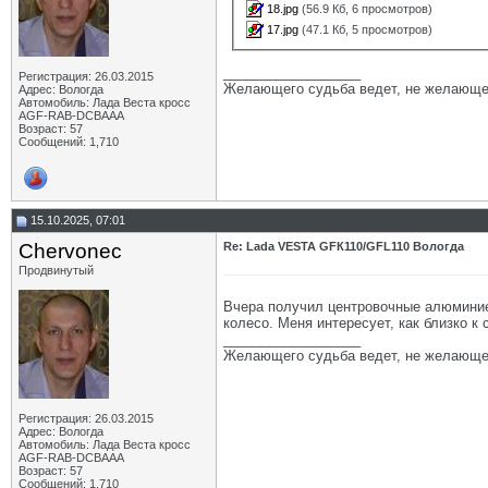
18.jpg
(56.9 Кб, 6 просмотров)
17.jpg
(47.1 Кб, 5 просмотров)
__________________
Регистрация: 26.03.2015
Желающего судьба ведет, не желающе
Адрес: Вологда
Автомобиль: Лада Веста кросс
AGF-RAB-DCBAAA
Возраст: 57
Сообщений: 1,710
15.10.2025, 07:01
Chervonec
Re: Lada VESTA GFК110/GFL110 Вологда
Продвинутый
Вчера получил центровочные алюминиев
колесо. Меня интересует, как близко к 
__________________
Желающего судьба ведет, не желающе
Регистрация: 26.03.2015
Адрес: Вологда
Автомобиль: Лада Веста кросс
AGF-RAB-DCBAAA
Возраст: 57
Сообщений: 1,710