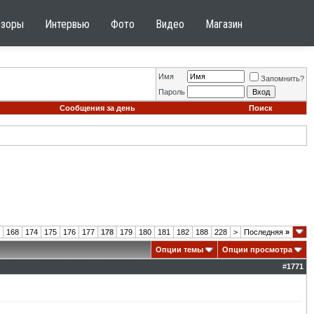
бзоры
Интервью
Фото
Видео
Магазин
Имя
Запомнить?
Пароль
Сообщения за день
Поиск
168
174
175
176
177
178
179
180
181
182
188
228
>
Последняя
»
Опции темы
Опции просмотра
#
1771