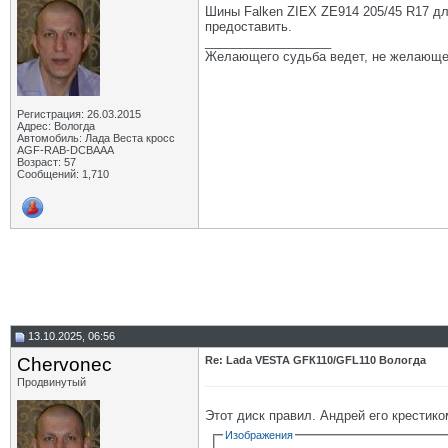
Шины Falken ZIEX ZE914 205/45 R17 для
предоставить.
__________________
Желающего судьба ведет, не желающе
Регистрация: 26.03.2015
Адрес: Вологда
Автомобиль: Лада Веста кросс
AGF-RAB-DCBAAA
Возраст: 57
Сообщений: 1,710
13.10.2025, 06:56
Chervonec
Re: Lada VESTA GFК110/GFL110 Вологда
Продвинутый
Этот диск правил. Андрей его крестик
Изображения