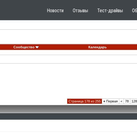
Новости
Отзывы
Тест-драйвы
О
Сообщество
Календарь
Страница 178 из 255
«
Первая
<
78
128