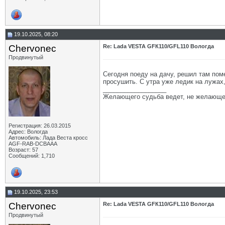
19.10.2025, 08:20
Chervonec
Re: Lada VESTA GFК110/GFL110 Вологда
Продвинутый
Сегодня поеду на дачу, решил там поме
просушить. С утра уже ледик на лужах,
__________________
Желающего судьба ведет, не желающе
Регистрация: 26.03.2015
Адрес: Вологда
Автомобиль: Лада Веста кросс
AGF-RAB-DCBAAA
Возраст: 57
Сообщений: 1,710
19.10.2025, 23:53
Chervonec
Re: Lada VESTA GFК110/GFL110 Вологда
Продвинутый