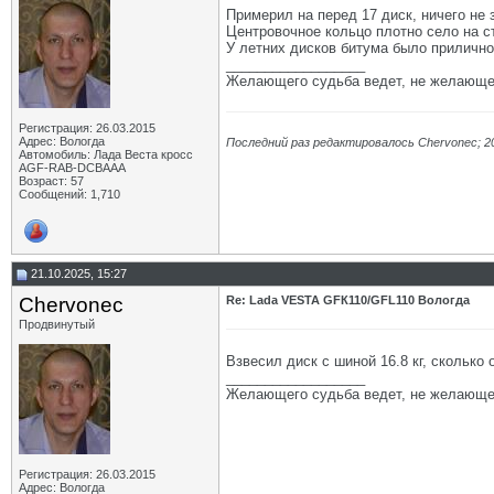
Примерил на перед 17 диск, ничего не 
Центровочное кольцо плотно село на ст
У летних дисков битума было прилично
__________________
Желающего судьба ведет, не желающе
Регистрация: 26.03.2015
Адрес: Вологда
Последний раз редактировалось Chervonec; 2
Автомобиль: Лада Веста кросс
AGF-RAB-DCBAAA
Возраст: 57
Сообщений: 1,710
21.10.2025, 15:27
Chervonec
Re: Lada VESTA GFК110/GFL110 Вологда
Продвинутый
Взвесил диск с шиной 16.8 кг, сколько 
__________________
Желающего судьба ведет, не желающе
Регистрация: 26.03.2015
Адрес: Вологда