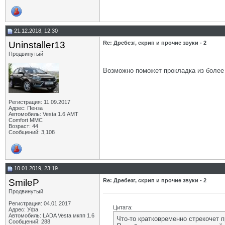
21.12.2018, 12:30
Uninstaller13
Re: Дребезг, скрип и прочие звуки - 2
Продвинутый
Возможно поможет прокладка из более 
Регистрация: 11.09.2017
Адрес: Пенза
Автомобиль: Vesta 1.6 АМТ
Comfort MMC
Возраст: 44
Сообщений: 3,108
10.01.2019, 23:19
SmileP
Re: Дребезг, скрип и прочие звуки - 2
Продвинутый
Регистрация: 04.01.2017
Цитата:
Адрес: Уфа
Автомобиль: LADA Vesta мкпп 1.6
Что-то кратковременно стрекочет п
Сообщений: 288