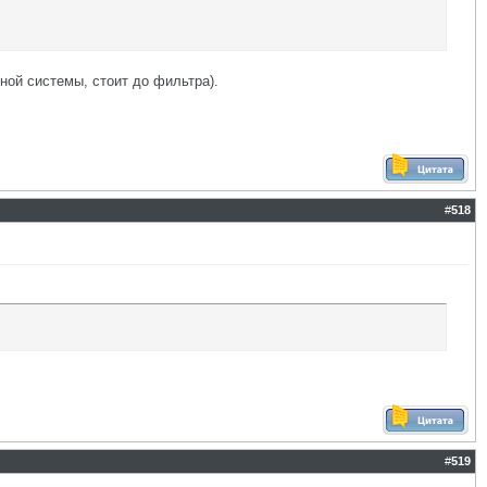
ной системы, стоит до фильтра).
#
518
#
519