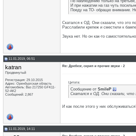
По наблюдению только на третьей,
И при нажатии на газ чуть посильне
Поеду на ТО- обращю внимание. Но
Скатался к ОД. Они сказали, что это 
Расслабили крепеж и сместили к бампе
Звука нет. Но он как-то самостоятельн
11.01.2019, 06:51
katran
Re: Дребезг, скрип и прочие звуки - 2
Продвинутый
Регистрация: 29.10.2015
Цитата:
Адрес: Оренбургская область
Автомобиль: Ваз 217250 GFK11-
Сообщение от
SmileP
52-AK2
Скатался к ОД. Они сказали, что
Сообщений: 2,867
И как после этого у них обслуживатьс
11.01.2019, 14:11