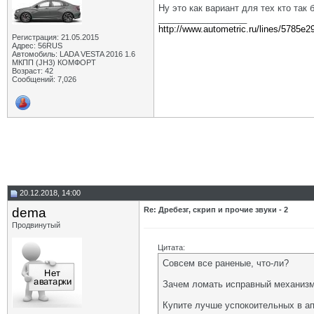
Ну это как вариант для тех кто так
__________________
http://www.autometric.ru/lines/5785e2
Регистрация: 21.05.2015
Адрес: 56RUS
Автомобиль: LADA VESTA 2016 1.6
МКПП (JH3) КОМФОРТ
Возраст: 42
Сообщений: 7,026
20.12.2018, 14:00
dema
Re: Дребезг, скрип и прочие звуки - 2
Продвинутый
Цитата:
Совсем все раненые, что-ли?
Зачем ломать исправный механизм?
Купите лучше успокоительных в ап