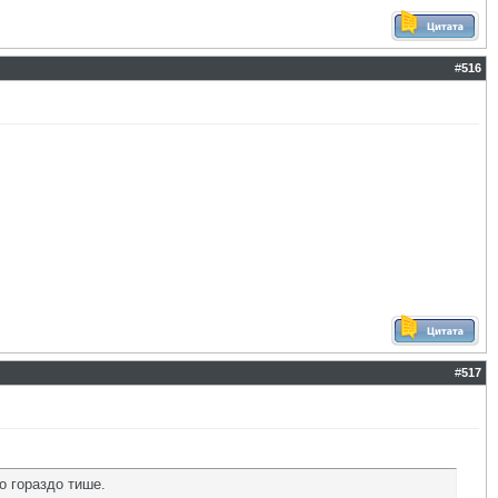
#
516
#
517
о гораздо тише.