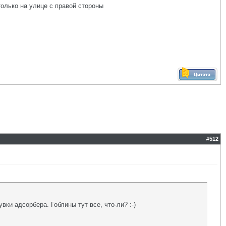
 только на улице с правой стороны
#
512
и адсорбера. Гоблины тут все, что-ли? :-)