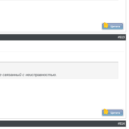
#
513
е связанный с неисправностью.
#
514