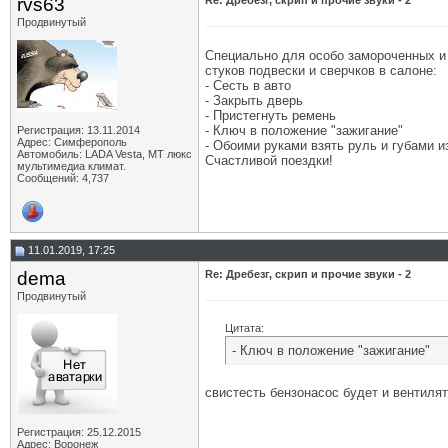
rvs63
Re: Дребезг, скрип и прочие звуки - 2
Продвинутый
Специально для особо замороченных и 
стуков подвески и сверчков в салоне:
- Сесть в авто
- Закрыть дверь
- Пристегнуть ремень
- Ключ в положение "зажигание"
Регистрация: 13.11.2014
Адрес: Симферополь
- Обоими руками взять руль и губами 
Автомобиль: LADA Vesta, МТ люкс
Счастливой поездки!
мультимедиа климат.
Сообщений: 4,737
11.01.2019, 17:25
dema
Re: Дребезг, скрип и прочие звуки - 2
Продвинутый
Цитата:
- Ключ в положение "зажигание"
свистесть бензонасос будет и вентилят
Регистрация: 25.12.2015
Адрес: Воронеж