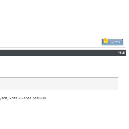
#
515
зов, хотя и через резинку.