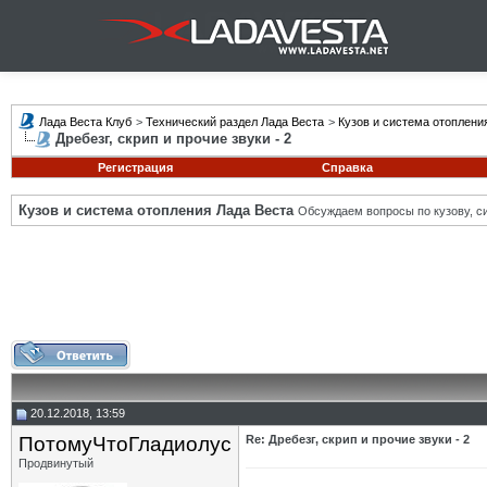
Лада Веста Клуб
>
Технический раздел Лада Веста
>
Кузов и система отоплени
Дребезг, скрип и прочие звуки - 2
Регистрация
Справка
Кузов и система отопления Лада Веста
Обсуждаем вопросы по кузову, си
20.12.2018, 13:59
ПотомуЧтоГладиолус
Re: Дребезг, скрип и прочие звуки - 2
Продвинутый