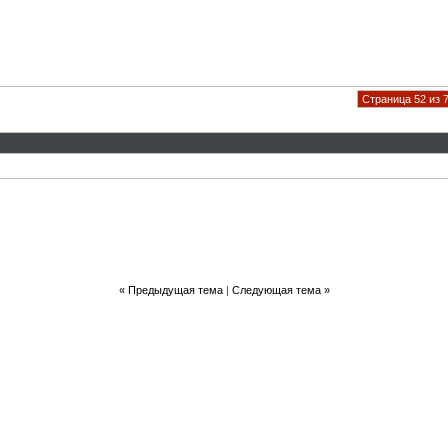
Страница 52 из 
«
Предыдущая тема
|
Следующая тема
»