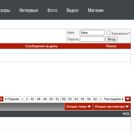
бзоры
Интервью
Фото
Видео
Магазин
Имя
Запомнить?
Пароль
Сообщения за день
Поиск
78
«
Первая
<
2
42
48
49
50
51
52
53
54
55
56
62
>
Последняя
»
Опции темы
Опции просмотра
#
511