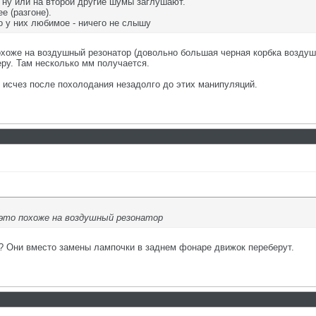
 ну или на второй другие шумы заглушают.
е (разгоне).
 у них любимое - ничего не слышу
похоже на воздушный резонатор (довольно большая черная корбка воздуш
ру. Там несколько мм получается.
о исчез после похолодания незадолго до этих манипуляций.
 это похоже на воздушный резонатор
я? Они вместо замены лампочки в заднем фонаре движок переберут.