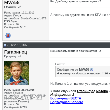
MVA58
Re: Дребезг, скрип и прочие звуки - 2
Продвинутый
Регистрация: 12.11.2017
А почему на других машинах КПА не 
Адрес: Пенза
Автомобиль: Skoda Octavia 1.8TSI
DSG Style
Возраст: 46
Сообщений: 5,131
21.12.2018, 08:55
Гагаринец
Re: Дребезг, скрип и прочие звуки - 2
Продвинутый
Цитата:
Сообщение от
MVA58
А почему на других машинах КПА
На Калине-1 он на корпусе воздухана, к
__________________
Регистрация: 25.05.2015
У кого случился
Сталинград мотора
-
Адрес: Гагарин
Информация-2
Автомобиль: LADA VESTA GFL11-
Бортжурнал ВЕСТА
52-070 (ЛЮКС), 1.6, 5МТ, 2018
(прошивка Паулюс)
Бортжурнал Sandero
Возраст: 56
Сообщений: 8,719