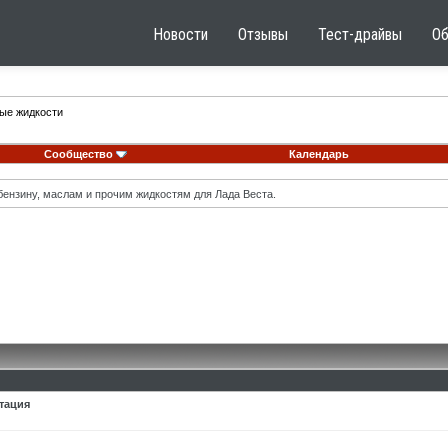
Новости
Отзывы
Тест-драйвы
О
ные жидкости
Сообщество
Календарь
ензину, маслам и прочим жидкостям для Лада Веста.
атация