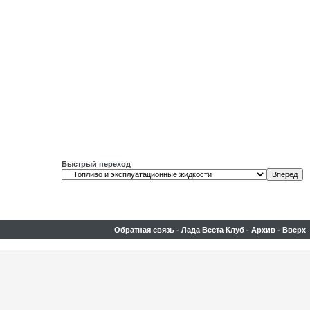
Быстрый переход
Обратная связь
-
Лада Веста Клуб
-
Архив
-
Вверх