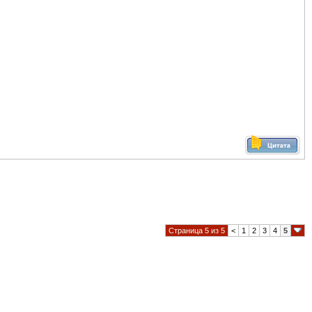
Страница 5 из 5
<
1
2
3
4
5