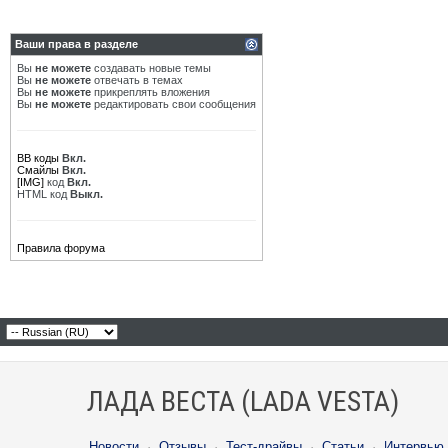
Ваши права в разделе
Вы
не можете
создавать новые темы
Вы
не можете
отвечать в темах
Вы
не можете
прикреплять вложения
Вы
не можете
редактировать свои сообщения
BB коды
Вкл.
Смайлы
Вкл.
[IMG]
код
Вкл.
HTML код
Выкл.
Правила форума
ЛАДА ВЕСТА (LADA VESTA)
Новости
·
Отзывы
·
Тест-драйвы
·
Статьи
·
Интервью