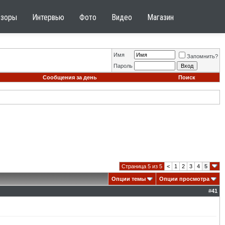
бзоры
Интервью
Фото
Видео
Магазин
Имя
Запомнить?
Пароль
Сообщения за день
Поиск
Страница 5 из 5
<
1
2
3
4
5
Опции темы
Опции просмотра
#
41