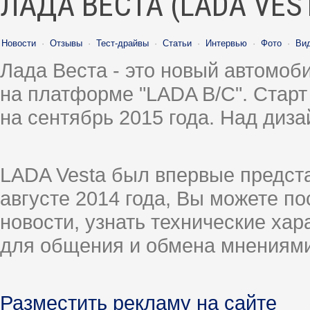
ЛАДА ВЕСТА (LADA VES
Новости
·
Отзывы
·
Тест-драйвы
·
Статьи
·
Интервью
·
Фото
·
Ви
Лада Веста - это новый автомо
на платформе "LADA B/C". Старт
на сентябрь 2015 года. Над диз
LADA Vesta был впервые предст
августе 2014 года, Вы можете п
новости, узнать технические ха
для общения и обмена мнениями
Разместить рекламу на сайте