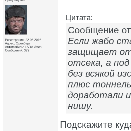
Продвинутый
Цитата:
Сообщение о
Если жабо ст
Регистрация: 22.05.2016
Адрес: Оренбург
Автомобиль: LADA Vesta
защищает от 
Сообщений: 379
отсека, а по
без всякой и
плюс тоннель
доработали и
нишу.
Подскажите куд