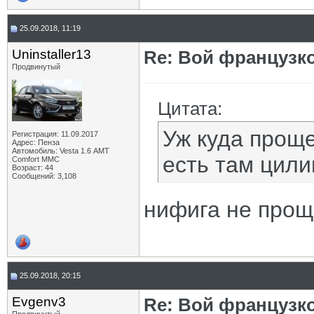
25.09.2018, 11:19
Uninstaller13
Re: Вой французк
Продвинутый
Цитата:
Уж куда проще
Регистрация: 11.09.2017
Адрес: Пенза
Автомобиль: Vesta 1.6 АМТ
есть там цили
Comfort MMC
Возраст: 44
Сообщений: 3,108
нифига не прощ
25.09.2018, 20:15
Evgenv3
Re: Вой французк