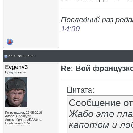
Последний раз реда
14:30
.
27.09.2018, 14:26
Evgenv3
Re: Вой французк
Продвинутый
Цитата:
Сообщение о
Жабо это пл
Регистрация: 22.05.2016
Адрес: Оренбург
Автомобиль: LADA Vesta
капотом и ло
Сообщений: 379