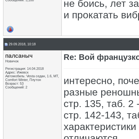
не боись, лет з
Сообщений: 3,108
и прокатать ви
29.09.2018, 10:18
палсаныч
Re: Вой французк
Новичок
Регистрация: 14.04.2018
Адрес: Ижевск
Автомобиль: Vesta седан, 1.6, МТ,
интересно, поч
Comfort Winter, Плутон
Возраст: 53
Сообщений: 2
разные реношн
стр. 135, таб. 2
стр. 142-143, та
характеристики 
отличаются