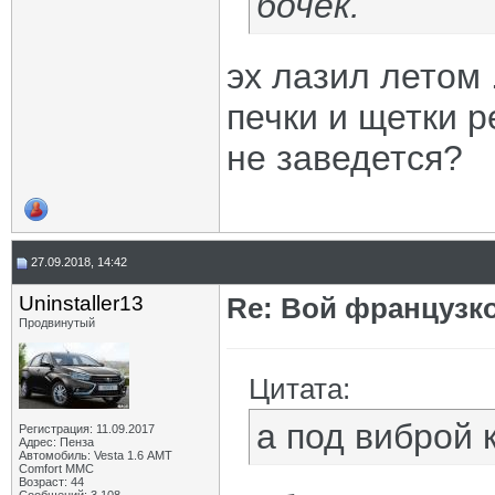
бочек.
эх лазил летом 
печки и щетки р
не заведется?
27.09.2018, 14:42
Uninstaller13
Re: Вой французк
Продвинутый
Цитата:
а под виброй 
Регистрация: 11.09.2017
Адрес: Пенза
Автомобиль: Vesta 1.6 АМТ
Comfort MMC
Возраст: 44