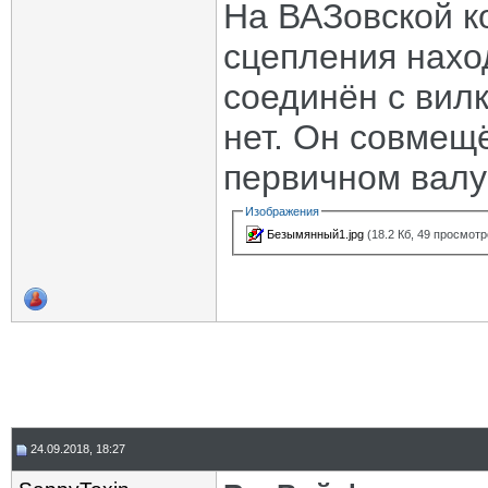
На ВАЗовской к
сцепления нахо
соединён с вил
нет. Он совмещ
первичном валу
Изображения
Безымянный1.jpg
(18.2 Кб, 49 просмотр
24.09.2018, 18:27