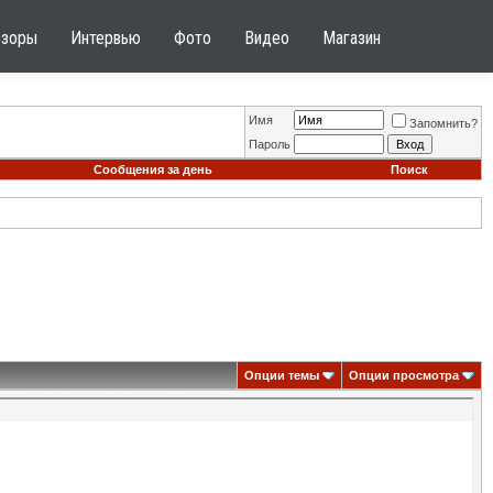
бзоры
Интервью
Фото
Видео
Магазин
Имя
Запомнить?
Пароль
Сообщения за день
Поиск
Опции темы
Опции просмотра