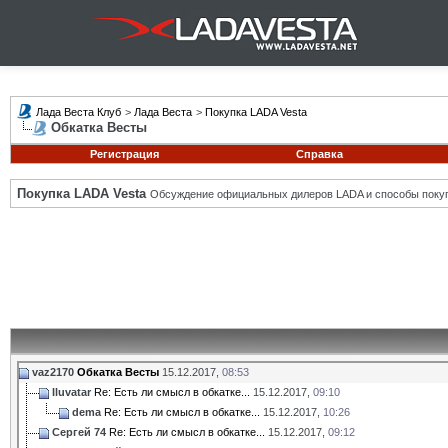
Лада Веста Клуб
>
Лада Веста
>
Покупка LADA Vesta
Обкатка Весты
Регистрация
Справка
Покупка LADA Vesta
Обсуждение официальных дилеров LADA и способы покуп
vaz2170
Обкатка Весты
15.12.2017,
08:53
Iluvatar
Re: Есть ли смысл в обкатке...
15.12.2017,
09:10
dema
Re: Есть ли смысл в обкатке...
15.12.2017,
10:26
Сергей 74
Re: Есть ли смысл в обкатке...
15.12.2017,
09:12