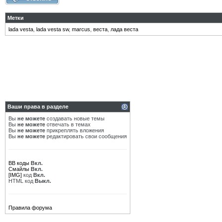
Метки
lada vesta
,
lada vesta sw
,
marcus
,
веста
,
лада веста
Ваши права в разделе
Вы
не можете
создавать новые темы
Вы
не можете
отвечать в темах
Вы
не можете
прикреплять вложения
Вы
не можете
редактировать свои сообщения
BB коды
Вкл.
Смайлы
Вкл.
[IMG]
код
Вкл.
HTML код
Выкл.
Правила форума