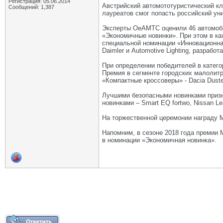
Регистрация: 05.06.2014
Австрийский автомототуристический кл
Сообщений: 1,387
лауреатов смог попасть российский ун
Эксперты OeAMTC оценили 46 автомобил
«Экономичные новинки». При этом в ка
специальной номинации «Инновационная
Daimler и Automotive Lighting, разраб
При определении победителей в катего
Премия в сегменте городских малолитра
«Компактные кроссоверы» - Dacia Duster
Лучшими безопасными новинками призна
новинками – Smart EQ fortwo, Nissan Lea
На торжественной церемонии награду 
Напомним, в сезоне 2018 года премии 
в номинации «Экономичная новинка».