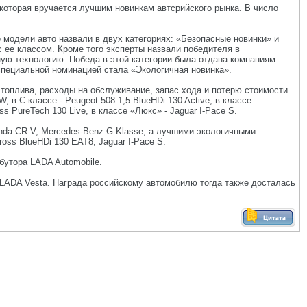
которая вручается лучшим новинкам автсрийского рынка. В число
модели авто назвали в двух категориях: «Безопасные новинки» и
 ее классом. Кроме того эксперты назвали победителя в
ую технологию. Победа в этой категории была отдана компаниям
 специальной номинацией стала «Экологичная новинка».
 топлива, расходы на обслуживание, запас хода и потерю стоимости.
в С-классе - Peugeot 508 1,5 BlueHDi 130 Active, в классе
ss PureTech 130 Live, в классе «Люкс» - Jaguar I-Pace S.
onda CR-V, Mercedes-Benz G-Klasse, а лучшими экологичными
cross BlueHDi 130 EAT8, Jaguar I-Pace S.
утора LADA Automobile.
 LADA Vesta. Награда российскому автомобилю тогда также досталась