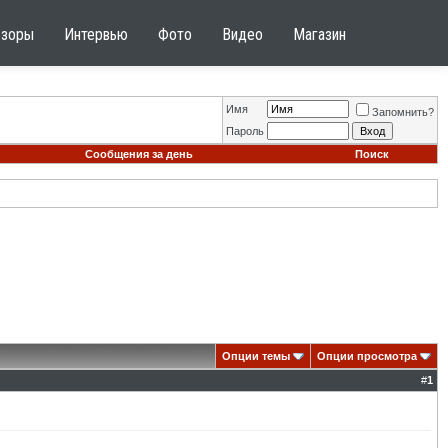
бзоры
Интервью
Фото
Видео
Магазин
Имя
Запомнить?
Пароль
Сообщения за день
Поиск
Опции темы
Опции просмотра
#
1