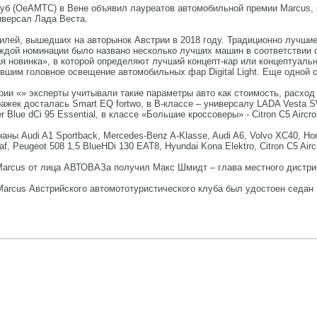
уб (OeAMTC) в Вене объявил лауреатов автомобильной премии Marcus, 
иверсал Лада Веста.
ей, вышедших на авторынок Австрии в 2018 году. Традиционно лучшие 
ждой номинации было названо несколько лучших машин в соответствии с
 новинка», в которой определяют лучший концепт-кар или концептуальн
отавшим головное освещение автомобильных фар Digital Light. Еще одной
рии «» эксперты учитывали такие параметры авто как стоимость, расход
жек досталась Smart EQ fortwo, в В-классе – универсалу LADA Vesta SW, 
 Blue dCi 95 Essential, в классе «Большие кроссоверы» - Citron C5 Aircro
ны Audi A1 Sportback, Mercedes-Benz A-Klasse, Audi A6, Volvo XC40, H
f, Peugeot 508 1,5 BlueHDi 130 EAT8, Hyundai Kona Elektro, Citron C5 Air
Marcus от лица АВТОВАЗа получил Макс Шмидт – глава местного дистриб
Marcus Австрийского автомототуристического клуба был удостоен седан