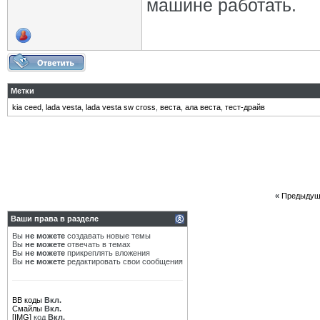
машине работать.
Метки
kia ceed
,
lada vesta
,
lada vesta sw cross
,
веста
,
ала веста
,
тест-драйв
«
Предыдущ
Ваши права в разделе
Вы
не можете
создавать новые темы
Вы
не можете
отвечать в темах
Вы
не можете
прикреплять вложения
Вы
не можете
редактировать свои сообщения
BB коды
Вкл.
Смайлы
Вкл.
[IMG]
код
Вкл.