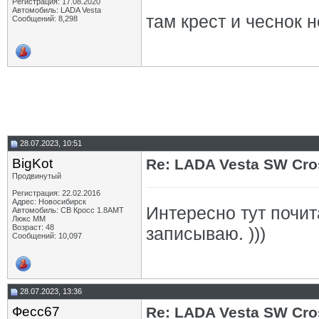
Регистрация: 17.08.2020
Автомобиль: LADA Vesta
там крест и чеснок н
Сообщений: 8,298
28.07.2023, 10:51
BigKot
Re: LADA Vesta SW Cro
Продвинутый
Регистрация: 22.02.2016
Адрес: Новосибирск
Интересно тут почит
Автомобиль: СВ Кросс 1.8АМТ
Люкс ММ
Возраст: 48
записываю. )))
Сообщений: 10,097
28.07.2023, 13:36
Фесс67
Re: LADA Vesta SW Cro