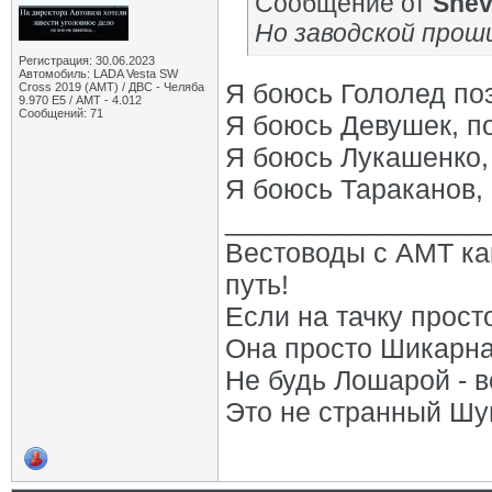
Сообщение от
She
Но заводской проши
Регистрация: 30.06.2023
Автомобиль: LADA Vesta SW
Я боюсь Гололед поэ
Cross 2019 (AMT) / ДВС - Челяба
9.970 Е5 / АМТ - 4.012
Сообщений: 71
Я боюсь Девушек, по
Я боюсь Лукашенко,
Я боюсь Тараканов, 
_________________
Вестоводы с АМТ как
путь!
Если на тачку прост
Она просто Шикарна!
Не будь Лошарой - в
Это не странный Шум