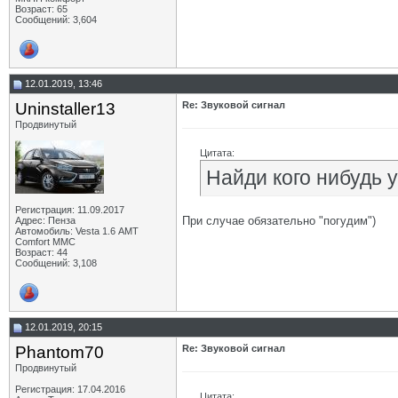
Возраст: 65
Сообщений: 3,604
12.01.2019, 13:46
Uninstaller13
Re: Звуковой сигнал
Продвинутый
Цитата:
Найди кого нибудь у
Регистрация: 11.09.2017
При случае обязательно "погудим")
Адрес: Пенза
Автомобиль: Vesta 1.6 АМТ
Comfort MMC
Возраст: 44
Сообщений: 3,108
12.01.2019, 20:15
Phantom70
Re: Звуковой сигнал
Продвинутый
Регистрация: 17.04.2016
Цитата: