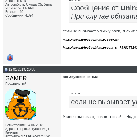
Адрес: Томск
Автомобиль: Омода С5, была
Сообщение от
Unin
VESTA SW 1.6 АМТ
Возраст: 49
При случае обязате
Сообщений: 4,894
если не вызывает улыбку звук, значит 
__________________
https://www.drive2.ru/r/lada/1656025/
https://www.drive2.ru/r/lada/vesta_s...799827916
12.01.2019, 20:58
GAMER
Re: Звуковой сигнал
Продвинутый
Цитата:
если не вызывает у
У меня вызывает, значит новый... Надо
Регистрация: 04.06.2018
Адрес: Тверская губерния, г.
Калязин
Автомобиль: LADA Vesta SW