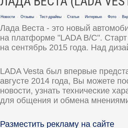
ЛАДА ВЕСТА (LADA VES
Новости
·
Отзывы
·
Тест-драйвы
·
Статьи
·
Интервью
·
Фото
·
Ви
Лада Веста - это новый автомо
на платформе "LADA B/C". Старт
на сентябрь 2015 года. Над диз
LADA Vesta был впервые предст
августе 2014 года, Вы можете п
новости, узнать технические ха
для общения и обмена мнениями
Разместить рекламу на сайте