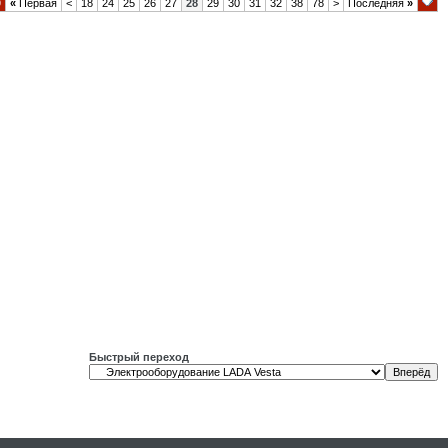
9
«
Первая
<
18
24
25
26
27
28
29
30
31
32
38
78
>
Последняя
»
Быстрый переход