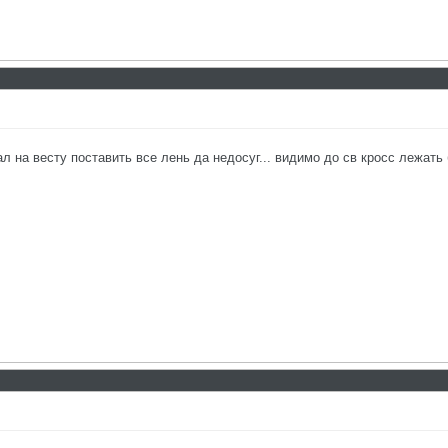
 на весту поставить все лень да недосуг... видимо до св кросс лежать б