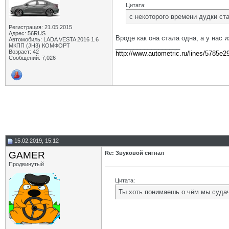
Цитата:
с некоторого времени дудки ст
Регистрация: 21.05.2015
Адрес: 56RUS
Вроде как она стала одна, а у нас и
Автомобиль: LADA VESTA 2016 1.6
__________________
МКПП (JH3) КОМФОРТ
Возраст: 42
http://www.autometric.ru/lines/5785e2
Сообщений: 7,026
15.02.2019, 15:12
GAMER
Re: Звуковой сигнал
Продвинутый
Цитата:
Ты хоть понимаешь о чём мы судач