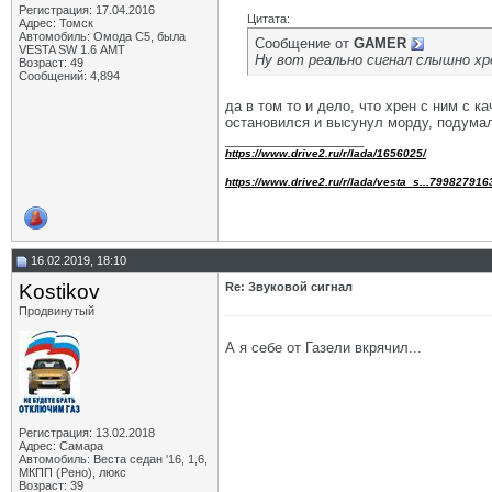
Регистрация: 17.04.2016
Цитата:
Адрес: Томск
Автомобиль: Омода С5, была
Сообщение от
GAMER
VESTA SW 1.6 АМТ
Ну вот реально сигнал слышно хре
Возраст: 49
Сообщений: 4,894
да в том то и дело, что хрен с ним с 
остановился и высунул морду, подума
__________________
https://www.drive2.ru/r/lada/1656025/
https://www.drive2.ru/r/lada/vesta_s...799827916
16.02.2019, 18:10
Kostikov
Re: Звуковой сигнал
Продвинутый
А я себе от Газели вкрячил...
Регистрация: 13.02.2018
Адрес: Самара
Автомобиль: Веста седан '16, 1,6,
МКПП (Рено), люкс
Возраст: 39