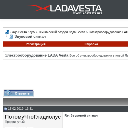
Лада Веста Клуб
>
Технический раздел Лада Веста
>
Электрооборудование LAD
Звуковой сигнал
Регистрация
Справка
Электрооборудование LADA Vesta
Все об электрооборудовании в новой Л
15.02.2019, 13:31
ПотомуЧтоГладиолус
Re: Звуковой сигнал
Продвинутый