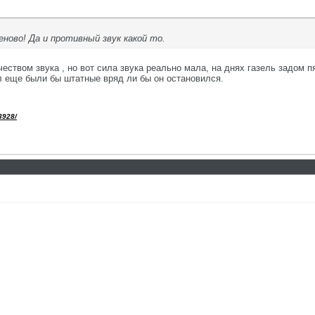
ново! Да и противный звук какой то.
качеством звука , но вот сила звука реально мала, на днях газель задом
л еще были бы штатные вряд ли бы он остановился.
3928/