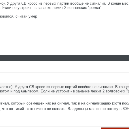
но). У друга СВ кросс из первых партий вообще не сигналит. В конце ме
 Если не устроит - в заначке лежит 2 волговских "рожка"
новился, считай умер
честно). У друга СВ кросс из первых партий вообще не сигналит. В конц
отом и под бампером. Если не устроит - в заначке лежит 2 волговских "
сигнал, который совмещен как на сигнал, так и на сигнализацию (хотя по
, что он тихий - это ничего не сказать. Владельцы машин по потоку в 8