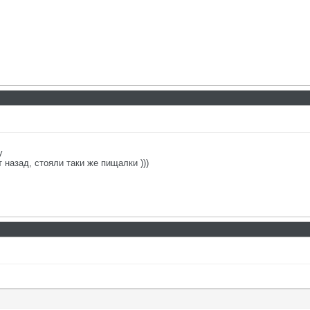
у
 назад, стояли таки же пищалки )))