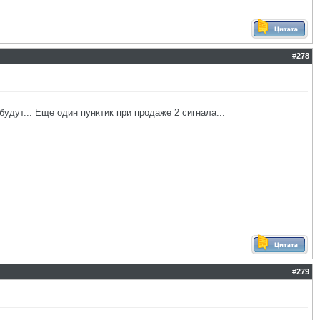
#
278
удут... Еще один пунктик при продаже 2 сигнала...
#
279