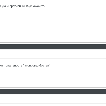
 Да и противный звук какой то.
от тональность "этопровалбратан"