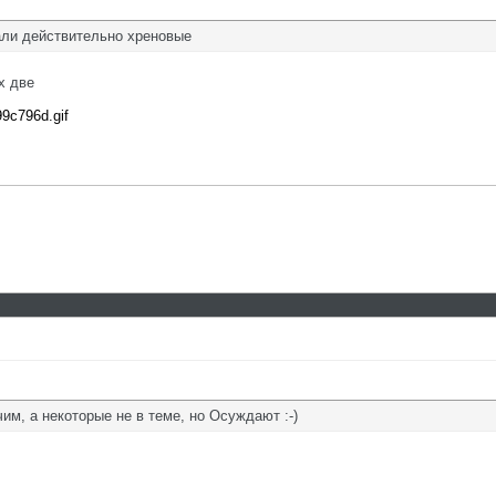
али действительно хреновые
х две
99c796d.gif
им, а некоторые не в теме, но Осуждают :-)