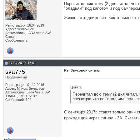
Перечитал всю тему (2 дня читал, чест
"оладьям" под капотом и под бампером.
__________________
Жизнь - это движение. Как только оста
Регистрация: 16.04.2019
Адрес: Челябинск
Автомобиль: LADA Vesta SW
Cross
Сообщений: 2
17.04.2019, 17:01
sva775
Re: Звуковой сигнал
Продвинутый
Регистрация: 01.12.2016
Цитата:
Адрес: Минск, Беларусь
Автомобиль: Lada Vesta SW,
Перечитал всю тему (2 дня читал, 
1.8AMT, LM, 11/2017
посмотрю что по "оладьям" под кап
Сообщений: 124
С сентября 2017г. ставят только один 
проходящий через сигнал - 3А. Сказать