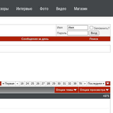
бзоры
Интервью
Фото
Видео
Магазин
Имя
Запомнить?
Пароль
Сообщения за день
Поиск
9
«
Первая
<
18
24
25
26
27
28
29
30
31
32
38
78
>
Последняя
»
Опции темы
Опции просмотра
#
271