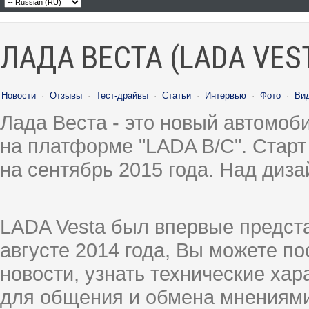
ЛАДА ВЕСТА (LADA VES
Новости
·
Отзывы
·
Тест-драйвы
·
Статьи
·
Интервью
·
Фото
·
Ви
Лада Веста - это новый автомо
на платформе "LADA B/C". Старт
на сентябрь 2015 года. Над диз
LADA Vesta был впервые предст
августе 2014 года, Вы можете п
новости, узнать технические ха
для общения и обмена мнениями