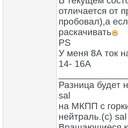
В текущем сост
отличается от п
пробовал),а ес
раскачивать
PS
У меня 8А ток н
14- 16А
_____________
Разница будет н
sal
на МКПП с горк
нейтраль.(с) sal
Вращающиеся ко