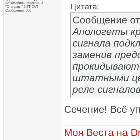
Автомобиль: Москвич 3
Цитата:
"Стандарт" 1,5Т CVT
Сообщений: 680
Сообщение о
Апологеты к
сигнала подк
заменив предо
прокидывают 
штатными це
реле сигналов
Сечение! Всё уп
_____________
Моя Веста на Dr