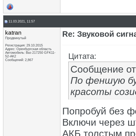
11.03.2021, 11:57
katran
Re: Звуковой сигн
Продвинутый
Регистрация: 29.10.2015
Адрес: Оренбургская область
Автомобиль: Ваз 217250 GFK11-
Цитата:
52-AK2
Сообщений: 2,867
Сообщение о
По феншую б
красоты сози
Попробуй без ф
Включи через ш
АКБ толстым пр