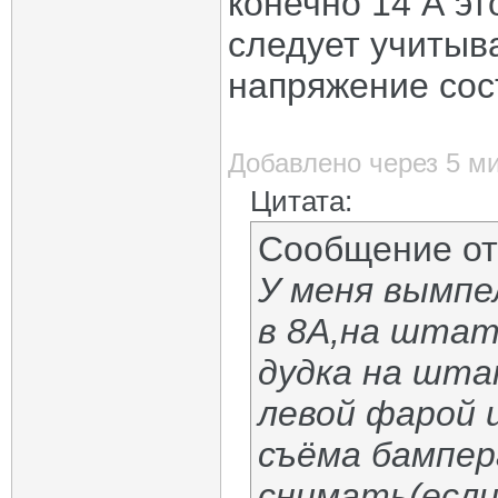
конечно 14 А эт
следует учитыв
напряжение сост
Добавлено через 5 м
Цитата:
Сообщение о
У меня вымпел
в 8А,на штат
дудка на шта
левой фарой 
съёма бампер
снимать(если