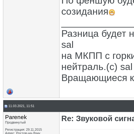
По феншую буде
созидания
_____________
Разница будет н
sal
на МКПП с горк
нейтраль.(с) sal
Вращающиеся ко
11.03.2021, 11:51
Parenek
Re: Звуковой сигн
Продвинутый
Регистрация: 29.11.2015
Адрес: Ростов-на-Дону