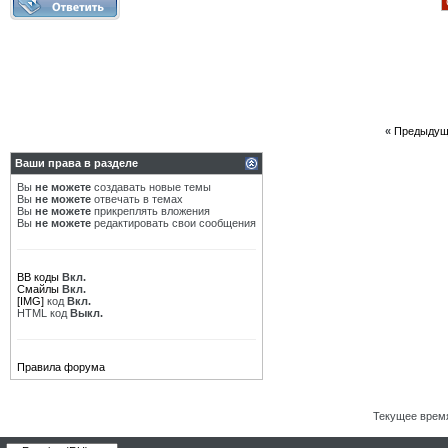
«
Предыдущ
Ваши права в разделе
Вы
не можете
создавать новые темы
Вы
не можете
отвечать в темах
Вы
не можете
прикреплять вложения
Вы
не можете
редактировать свои сообщения
BB коды
Вкл.
Смайлы
Вкл.
[IMG]
код
Вкл.
HTML код
Выкл.
Правила форума
Текущее врем