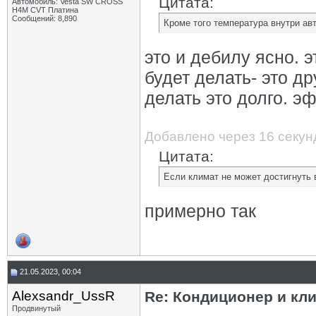
Цитата:
Автомобиль: Vesta SW CROSS
H4M CVT Платина
Сообщений: 8,890
Кроме того температура внутри ав
это и дебилу ясно. 
будет делать- это д
делать это долго. э
Добавлено через 16 секун
Цитата:
Если климат не может достигнуть 
примерно так
21.05.2023, 00:04
Alexsandr_UssR
Re: Кондиционер и кли
Продвинутый