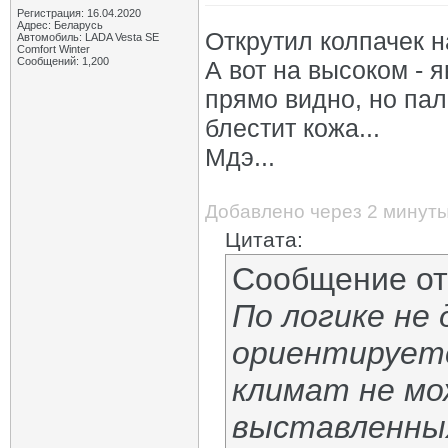
Регистрация: 16.04.2020
Адрес: Беларусь
Открутил колпачек на
Автомобиль: LADA Vesta SE
Comfort Winter
Сообщений: 1,200
А вот на высоком - я
прямо видно, но пал
блестит кожа...
Мдэ...
Добавлено через 2 минут
Цитата:
Сообщение о
По логике не
ориентируетс
климат не м
выставленных