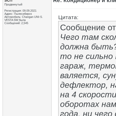
Re: Кондиционер и кли
Продвинутый
Регистрация: 09.09.2021
Адрес: Пылесибирск
Цитата:
Автомобиль: Changan UNI-S.
VESTA SW была
Сообщений: 2,545
Сообщение о
Чего там ско
должна быть?
то не сильно 
гараж, термо
валяется, сун
дефлектор, на
на 4 скорост
оборотах нам
года, ни чего