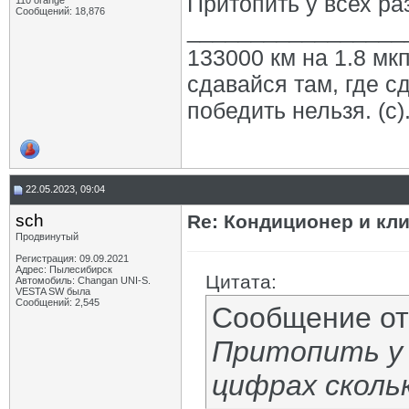
Притопить у всех ра
110 orange
Сообщений: 18,876
_________________
133000 км на 1.8 мкп
сдавайся там, где с
победить нельзя. (с)
22.05.2023, 09:04
sch
Re: Кондиционер и кли
Продвинутый
Регистрация: 09.09.2021
Адрес: Пылесибирск
Цитата:
Автомобиль: Changan UNI-S.
VESTA SW была
Сообщений: 2,545
Сообщение о
Притопить у 
цифрах сколь