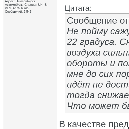
Адрес: Пылесибирск
Автомобиль: Changan UNI-S.
Цитата:
VESTA SW была
Сообщений: 2,545
Сообщение о
Не пойму саж
22 градуса. С
воздуха силь
обороты и по
мне до сих по
идёт не дост
тогда снижае
Что может б
В качестве пре