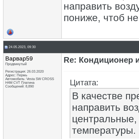
направить возд
пониже, чтоб не
24.05.2023, 09:30
Варвар59
Re: Кондиционер и
Продвинутый
Регистрация: 26.03.2020
Адрес: Пермь
Автомобиль: Vesta SW CROSS
Цитата:
H4M CVT Платина
Сообщений: 8,890
В качестве пр
направить во
центральные, 
температуры.