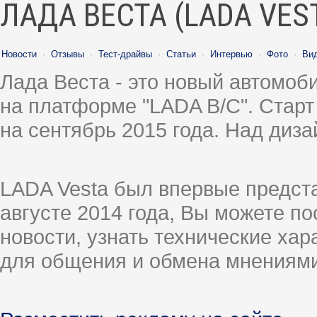
ЛАДА ВЕСТА (LADA VES
Новости
·
Отзывы
·
Тест-драйвы
·
Статьи
·
Интервью
·
Фото
·
Ви
Лада Веста - это новый автомо
на платформе "LADA B/C". Старт
на сентябрь 2015 года. Над диз
LADA Vesta был впервые предст
августе 2014 года, Вы можете п
новости, узнать технические ха
для общения и обмена мнениями