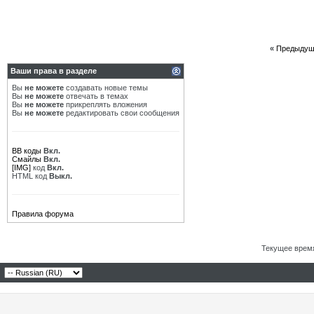
«
Предыдущ
Ваши права в разделе
Вы
не можете
создавать новые темы
Вы
не можете
отвечать в темах
Вы
не можете
прикреплять вложения
Вы
не можете
редактировать свои сообщения
BB коды
Вкл.
Смайлы
Вкл.
[IMG]
код
Вкл.
HTML код
Выкл.
Правила форума
Текущее врем