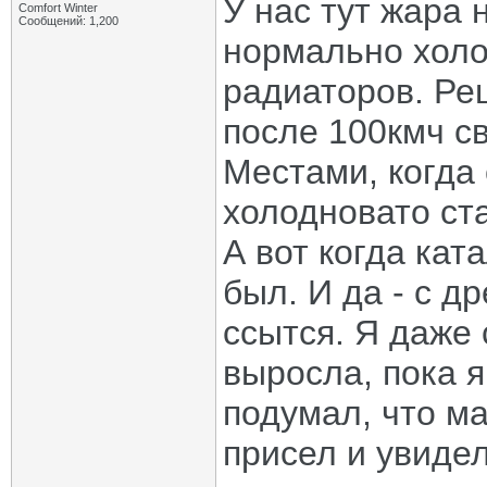
У нас тут жара 
Comfort Winter
Сообщений: 1,200
нормально холо
радиаторов. Рец
после 100кмч св
Местами, когда
холодновато ст
А вот когда кат
был. И да - с д
ссытся. Я даже 
выросла, пока 
подумал, что ма
присел и увидел,