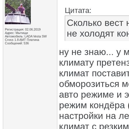
Цитата:
Сколько вест 
Регистрация: 02.06.2019
не холодят ко
Адрес: Мытищи
Автомобиль: LADA Vesta SW
Cross 1.8 AMT Платина
Сообщений: 536
ну не знаю... у
климату претенз
климат поставит
обморозиться м
авто режиме и э
режим кондёра 
настройки на ле
климат с резки