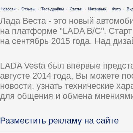
Новости
·
Отзывы
·
Тест-драйвы
·
Статьи
·
Интервью
·
Фото
·
Ви
Лада Веста - это новый автомо
на платформе "LADA B/C". Старт
на сентябрь 2015 года. Над диз
LADA Vesta был впервые предст
августе 2014 года, Вы можете п
новости, узнать технические ха
для общения и обмена мнениями
Разместить рекламу на сайте