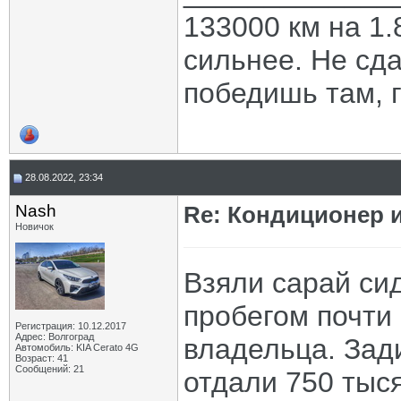
133000 км на 1.
сильнее. Не сда
победишь там, г
28.08.2022, 23:34
Nash
Re: Кондиционер и
Новичок
Взяли сарай сид
пробегом почти 
Регистрация: 10.12.2017
Адрес: Волгоград
владельца. Зади
Автомобиль: KIA Cerato 4G
Возраст: 41
Сообщений: 21
отдали 750 тыся