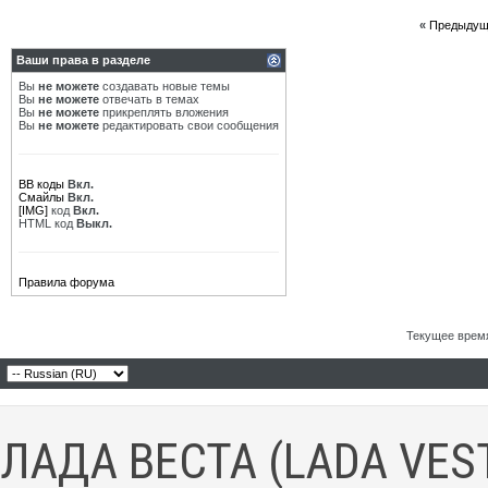
«
Предыдущ
Ваши права в разделе
Вы
не можете
создавать новые темы
Вы
не можете
отвечать в темах
Вы
не можете
прикреплять вложения
Вы
не можете
редактировать свои сообщения
BB коды
Вкл.
Смайлы
Вкл.
[IMG]
код
Вкл.
HTML код
Выкл.
Правила форума
Текущее врем
ЛАДА ВЕСТА (LADA VES