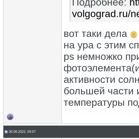
Подробнее:
ht
volgograd.ru/n
вот таки дела
на ура с этим с
ps немножко пр
фотоэлемента(и
активности солн
большей части 
температуры по
30.08.2022, 09:57