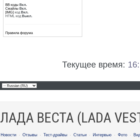
BB коды
Вкл.
Смайлы
Вкл.
[IMG]
код
Вкл.
HTML код
Выкл.
Правила форума
Текущее время:
16
ЛАДА ВЕСТА (LADA VES
Новости
·
Отзывы
·
Тест-драйвы
·
Статьи
·
Интервью
·
Фото
·
Ви