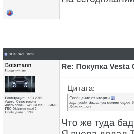
28.02.2021, 15:55
Botsmann
Re: Покупка Vesta
Продвинутый
Цитата:
Сообщение от
игорян
Регистрация: 14.04.2019
Адрес: Севастополь
картридж фильтра меняю через 6-
Автомобиль: SW CROSS 1,6 ММС
бензин—газ
ГБО Digitronic maxi 2
Сообщений: 3,130
Что же туда ба
Я вчера делал 