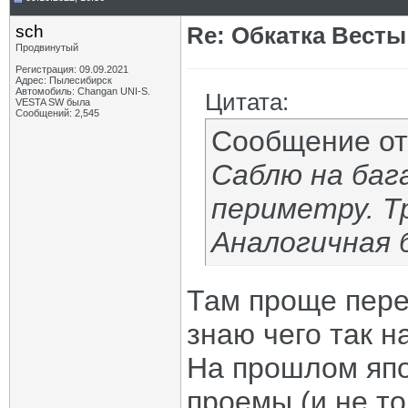
sch
Re: Обкатка Весты
Продвинутый
Регистрация: 09.09.2021
Адрес: Пылесибирск
Автомобиль: Changan UNI-S.
Цитата:
VESTA SW была
Сообщений: 2,545
Сообщение о
Саблю на баг
периметру. Т
Аналогичная б
Там проще пере
знаю чего так н
На прошлом япо
проемы (и не т