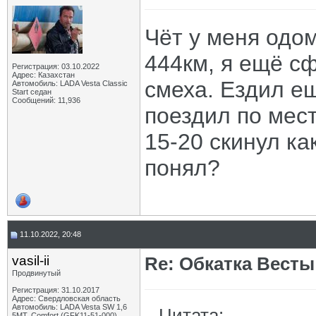
Чёт у меня одо
444км, я ещё с
Регистрация: 03.10.2022
Адрес: Казахстан
смеха. Ездил ещ
Автомобиль: LADA Vesta Classic
Start седан
Сообщений: 11,936
поездил по мест
15-20 скинул ка
понял?
11.10.2022, 20:48
vasil-ii
Re: Обкатка Весты
Продвинутый
Регистрация: 31.10.2017
Адрес: Свердловская область
Автомобиль: LADA Vesta SW 1,6
Цитата:
5МТ, Comfort (GFK11-51-000),