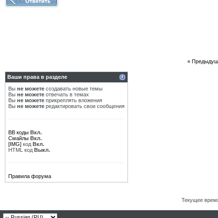
«
Предыдущ
Ваши права в разделе
Вы
не можете
создавать новые темы
Вы
не можете
отвечать в темах
Вы
не можете
прикреплять вложения
Вы
не можете
редактировать свои сообщения
BB коды
Вкл.
Смайлы
Вкл.
[IMG]
код
Вкл.
HTML код
Выкл.
Правила форума
Текущее врем