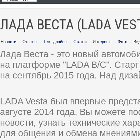
ЛАДА ВЕСТА (LADA VES
Новости
·
Отзывы
·
Тест-драйвы
·
Статьи
·
Интервью
·
Фото
·
Ви
Лада Веста - это новый автомо
на платформе "LADA B/C". Старт
на сентябрь 2015 года. Над диз
LADA Vesta был впервые предст
августе 2014 года, Вы можете п
новости, узнать технические ха
для общения и обмена мнениями