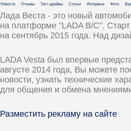
Новости
·
Отзывы
·
Тест-драйвы
·
Статьи
·
Интервью
·
Фото
·
Ви
Лада Веста - это новый автомо
на платформе "LADA B/C". Старт
на сентябрь 2015 года. Над диз
LADA Vesta был впервые предст
августе 2014 года, Вы можете п
новости, узнать технические ха
для общения и обмена мнениями
Разместить рекламу на сайте