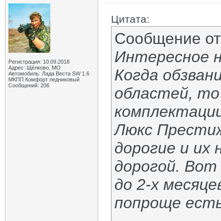
Цитата:
Сообщение о
Интересное 
Регистрация: 10.09.2018
Адрес: Щёлково, МО
Когда обзван
Автомобиль: Лада Веста SW 1.6
МКПП Комфорт ледниковый
Сообщений: 206
областей, то 
комплектации
Люкс Престиж
дорогие и их 
дорогой. Вот
до 2-х месяце
попроще есть