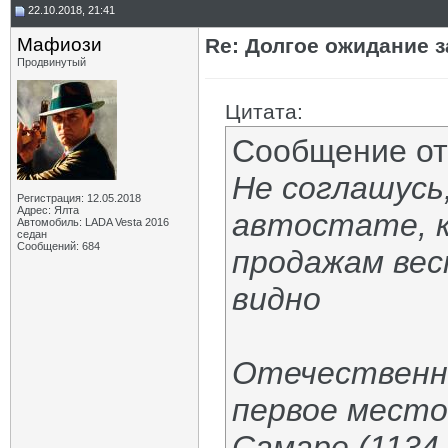
22.10.2018, 21:41
Мафиози
Re: Долгое ожидание з
Продвинутый
Цитата:
Сообщение о
Не соглашусь
Регистрация: 12.05.2018
Адрес: Ялта
автостате, к
Автомобиль: LADA Vesta 2016
седан
Сообщений: 684
продажам вес
видно
Отечественна
первое место
Самаре (1134 