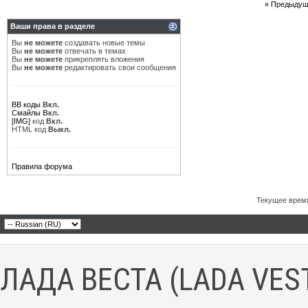
«
Предыдущ
Ваши права в разделе
Вы
не можете
создавать новые темы
Вы
не можете
отвечать в темах
Вы
не можете
прикреплять вложения
Вы
не можете
редактировать свои сообщения
BB коды
Вкл.
Смайлы
Вкл.
[IMG]
код
Вкл.
HTML код
Выкл.
Правила форума
Текущее врем
ЛАДА ВЕСТА (LADA VES