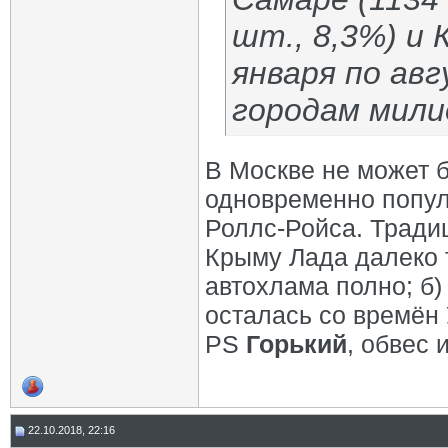
шт., 8,3%) и 
января по ав
городам мили
В Москве не может б
одновременно попул
Роллс-Ройса. Тради
Крыму Лада далеко т
автохлама полно; б)
осталась со времён
PS
Горький
, обвес 
22.10.2018, 22:16