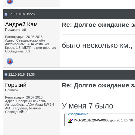
22.10.2018, 19:23
Андрей Кам
Re: Долгое ожидание з
Продвинутый
Регистрация: 26.08.2018
Адрес: Свердловская обл.
было несколько км.,
Автомобиль: LADA Vesta SW
Кросс, 1,8, МКПП , люкс-престиж
Сообщений: 659
22.10.2018, 19:36
Горький
Re: Долгое ожидание з
Новичок
Регистрация: 26.07.2018
Адрес: Набережные челны
У меня 7 было
Автомобиль: LADA Vesta SW 1.6
АМТ сердолик, безвтык
Сообщений: 29
Изображения
IMG-20181020-WA0005.jpg
(98.1 Кб, 36