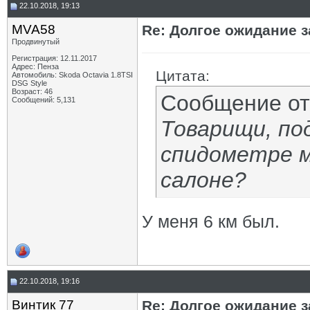
22.10.2018, 19:13
MVA58
Re: Долгое ожидание з
Продвинутый
Регистрация: 12.11.2017
Адрес: Пенза
Цитата:
Автомобиль: Skoda Octavia 1.8TSI
DSG Style
Возраст: 46
Сообщение о
Сообщений: 5,131
Товарищи, по
спидометре м
салоне?
У меня 6 км был.
22.10.2018, 19:16
Винтик 77
Re: Долгое ожидание з