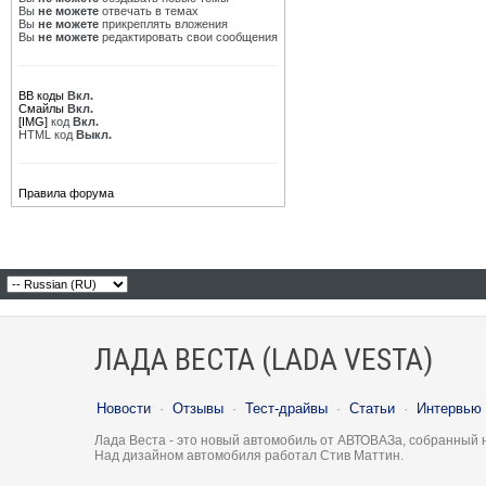
Вы
не можете
отвечать в темах
Вы
не можете
прикреплять вложения
Вы
не можете
редактировать свои сообщения
BB коды
Вкл.
Смайлы
Вкл.
[IMG]
код
Вкл.
HTML код
Выкл.
Правила форума
ЛАДА ВЕСТА (LADA VESTA)
Новости
·
Отзывы
·
Тест-драйвы
·
Статьи
·
Интервью
Лада Веста - это новый автомобиль от АВТОВАЗа, собранный 
Над дизайном автомобиля работал Стив Маттин.