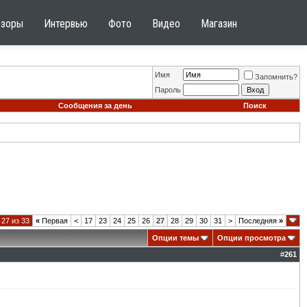
бзоры
Интервью
Фото
Видео
Магазин
Имя
Запомнить?
Пароль
Сообщения за день
Поиск
27 из 33
«
Первая
<
17
23
24
25
26
27
28
29
30
31
>
Последняя
»
Опции темы
Опции просмотра
#
261