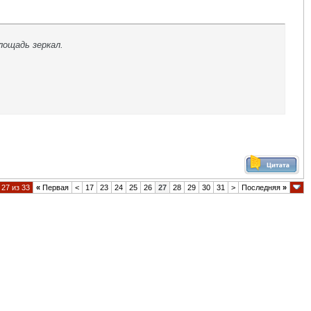
лощадь зеркал.
27 из 33
«
Первая
<
17
23
24
25
26
27
28
29
30
31
>
Последняя
»