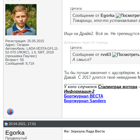
Цитата:
Сообщение от
Egorka
Товарищи, кто-то устанавливал з
Ищи на Драйв2. Всё ок. Не трепещутся
Регистрация: 25.05.2015
Добавлено через 41 секунду
Адрес: Гагарин
Цитата:
Автомобиль: LADA VESTA GFL11-
52-070 (ЛЮКС), 1.6, 5МТ, 2018
Сообщение от
rvs63
(прошивка Паулюс)
А смысл?
Возраст: 56
Сообщений: 8,719
Ты бы лучше закончил с адсорбером, в 
Давай. С 2017 длится твоё неведение
h
__________________
У кого случился
Сталинград мотора
-
Информация-2
Бортжурнал ВЕСТА
Бортжурнал Sandero
20.04.2021, 17:01
Egorka
Re: Зеркала Лада Веста
Продвинутый