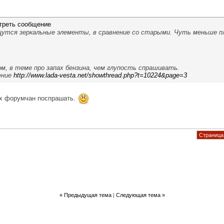
щутся зеркальные элементы, в сравнение со старыми. Чуть меньше п
ом, в теме про запах бензина, чем глупость спрашивать.
ение
http://www.lada-vesta.net/showthread.php?t=10224&page=3
их форумчан поспрашать.
Страница 
«
Предыдущая тема
|
Следующая тема
»