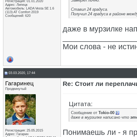
Замерял лично.
Регистрация: 01.01.2020
Адрес: Липецк
Автомобиль: LADA Vesta SE 1.6
Ставил 24 градуса.
(113) AT Comfort 2019
Получил 24 градуса в районе межд
Сообщений: 620
даже в мурзилке нап
_________________
Мои слова - не исти
03.03.2020, 17:44
Гагаринец
Re: Стоит ли переплач
Продвинутый
Цитата:
Сообщение от
Tokio-00
даже в мурзилке написано что
эт
Понимаешь ли - я 
Регистрация: 25.05.2015
Адрес: Гагарин