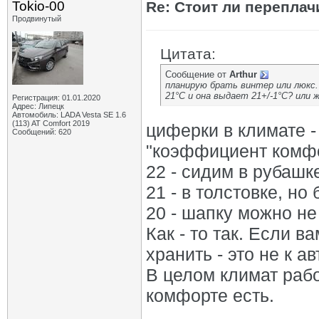
Tokio-00
Re: Стоит ли переплач
Продвинутый
Цитата:
Сообщение от
Arthur
планирую брать винтер или люкс.
21°С и она выдает 21+/-1°С? или 
Регистрация: 01.01.2020
Адрес: Липецк
Автомобиль: LADA Vesta SE 1.6
(113) AT Comfort 2019
циферки в климате -
Сообщений: 620
"коэффициент комф
22 - сидим в рубашк
21 - в толстовке, но
20 - шапку можно не
Как - то так. Если 
хранить - это не к а
В целом климат рабо
комфорте есть.
_________________