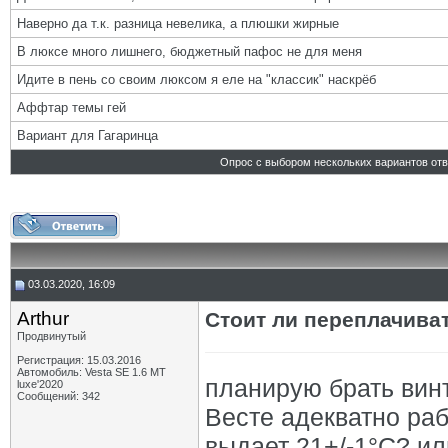
Наверно да т.к. разница невелика, а плюшки жирные
В люксе много лишнего, бюджетный пафос не для меня
Идите в пень со своим люксом я еле на "классик" наскрёб
Аффтар темы гей
Вариант для Гагаринца
Опрос с выбором нескольких вариантов от
03.03.2020, 16:09
Arthur
Стоит ли переплачива
Продвинутый
Регистрация: 15.03.2016
Автомобиль: Vesta SE 1.6 MT
планирую брать винт
luxe'2020
Сообщений: 342
Весте адекватно раб
выдает 21+/-1°С? ил