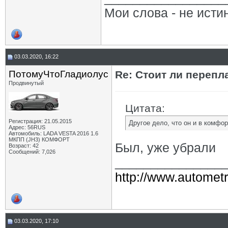
Мои слова - не исти
03.03.2020, 16:22
ПотомуЧтоГладиолус
Re: Стоит ли перепл
Продвинутый
Цитата:
Регистрация: 21.05.2015
Другое дело, что он и в комфор
Адрес: 56RUS
Автомобиль: LADA VESTA 2016 1.6
МКПП (JH3) КОМФОРТ
Был, уже убрали
Возраст: 42
Сообщений: 7,026
_______________
http://www.autometr
03.03.2020, 17:10