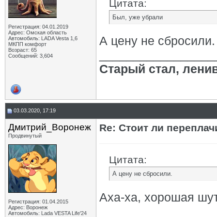
Цитата:
Был, уже убрали
Регистрация: 04.01.2019
Адрес: Омская область
А цену не сбросили.
Автомобиль: LADA Vesta 1,6
МКПП комфорт
Возраст: 65
_________________
Сообщений: 3,604
Старый стал, лени
03.03.2020, 17:19
Дмитрий_Воронеж
Re: Стоит ли переплач
Продвинутый
Цитата:
А цену не сбросили.
Аха-ха, хорошая шут
Регистрация: 01.04.2015
Адрес: Воронеж
Автомобиль: Lada VESTA Life'24