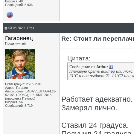
Возраст: 48
Сообщений: 5,936
03.03.2020, 17:41
Гагаринец
Re: Стоит ли переплач
Продвинутый
Цитата:
Сообщение от
Arthur
планирую брать винтер или люкс.
21°С и она выдает 21+/-1°С? или 
Регистрация: 25.05.2015
Адрес: Гагарин
Автомобиль: LADA VESTA GFL11-
52-070 (ЛЮКС), 1.6, 5МТ, 2018
Работает адекватно.
(прошивка Паулюс)
Возраст: 56
Замерял лично.
Сообщений: 8,719
Ставил 24 градуса.
Получил 24 градуса