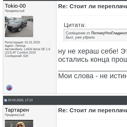
Tokio-00
Re: Стоит ли переплач
Продвинутый
Цитата:
Сообщение от
ПотомуЧтоГладиол
Был, уже убрали
Регистрация: 01.01.2020
Адрес: Липецк
ну не хераш себе! Э
Автомобиль: LADA Vesta SE 1.6
(113) AT Comfort 2019
Сообщений: 620
остались конца про
_________________
Мои слова - не исти
03.03.2020, 17:13
Тартарен
Re: Стоит ли переплач
Продвинутый