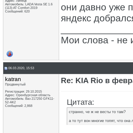
Адрес: Липецк
они давно уже п
Автомобиль: LADA Vesta SE 1.6
(113) AT Comfort 2019
Сообщений: 620
яндекс добралс
_____________
Мои слова - не 
06.03.2020, 15:53
katran
Re: KIA Rio в фев
Продвинутый
Регистрация: 29.10.2015
Адрес: Оренбургская область
Автомобиль: Ваз 217250 GFK11-
Цитата:
52-AK2
Сообщений: 2,868
странно, че ж не весты то там?
а то тут вон многие топят, что она