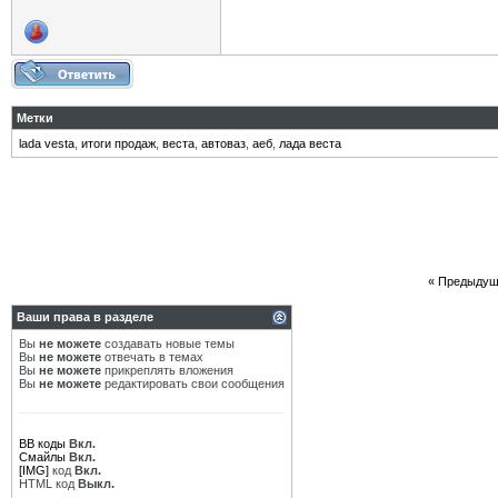
Метки
lada vesta
,
итоги продаж
,
веста
,
автоваз
,
аеб
,
лада веста
«
Предыдущ
Ваши права в разделе
Вы
не можете
создавать новые темы
Вы
не можете
отвечать в темах
Вы
не можете
прикреплять вложения
Вы
не можете
редактировать свои сообщения
BB коды
Вкл.
Смайлы
Вкл.
[IMG]
код
Вкл.
HTML код
Выкл.