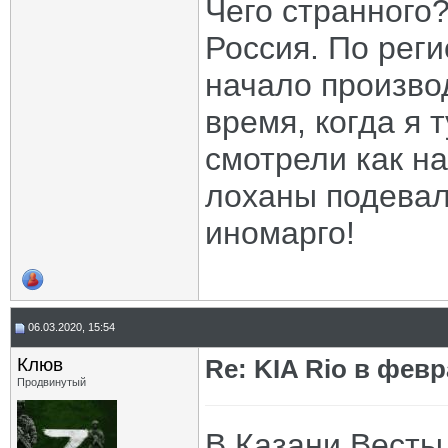
Чего странного?
Россия. По рег
начало производ
время, когда я 
смотрели как на
лоханы подевал
иномарго!
06.03.2020, 15:54
Клюв
Re: KIA Rio в фев
Продвинутый
В Казани Весты