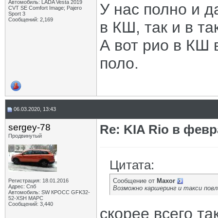
Автомобиль: LADA Vesta 2019
У нас полно и д
CVT SE Comfort Image; Pajero
Sport 3
Сообщений: 2,169
в КШ, так и в та
А вот рио в КШ 
поло.
06.03.2020, 13:43
sergey-78
Re: KIA Rio в фев
Продвинутый
Цитата:
Сообщение от
Maxor
Регистрация: 18.01.2016
Адрес: Спб
Возможно каршеринг и такси повл
Автомобиль: SW КРОСС GFK32-
52-XSH МАРС
Сообщений: 3,440
скорее всего так