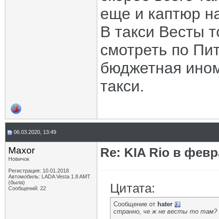
еще и каптюр н
В такси Весты т
смотреть по Пит
бюджетная ином
такси.
06.03.2020, 13:49
Maxor
Re: KIA Rio в фев
Новичок
Регистрация: 10.01.2018
Автомобиль: LADA Vesta 1.8 AMT
(была)
Цитата:
Сообщений: 22
Сообщение от
hater
странно, че ж не весты то там?