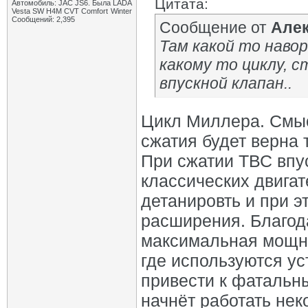
Цитата:
Автомобиль: JAC JS6. Была LADA
Vesta SW H4M CVT Comfort Winter
Сообщений: 2,395
Сообщение от
Але
Там какой то наво
какому то циклу, 
впускной клапан..
Цикл Миллера. Смыс
сжатия будет верна 
При сжатии ТВС впу
классических двигат
детанировть и при э
расширения. Благод
максимальная мощно
где используются у
привести к фатальн
начнёт работать нек