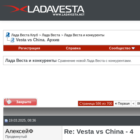
Лада Веста Клуб
>
Лада Веста
>
Лада Веста и конкуренты
Vesta vs China. Архив
Регистрация
Справка
Сообщество
Лада Веста и конкуренты
Сравнение новой Лада Веста с конкурентами.
Страница 586 из 700
«
Первая
<
8
19.03.2025, 08:36
АлексейФ
Re: Vesta vs China - 4
Продвинутый