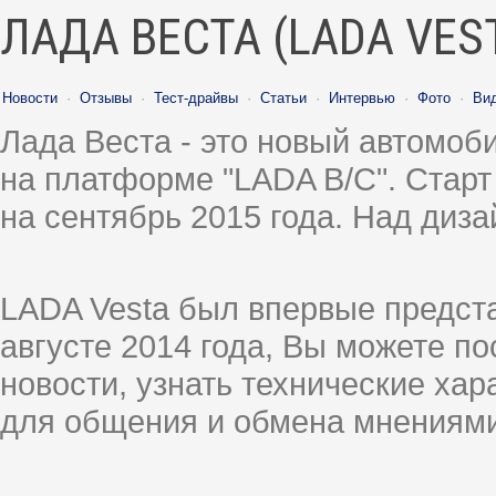
ЛАДА ВЕСТА (LADA VES
Новости
·
Отзывы
·
Тест-драйвы
·
Статьи
·
Интервью
·
Фото
·
Ви
Лада Веста - это новый автомо
на платформе "LADA B/C". Старт
на сентябрь 2015 года. Над диз
LADA Vesta был впервые предст
августе 2014 года, Вы можете п
новости, узнать технические ха
для общения и обмена мнениями