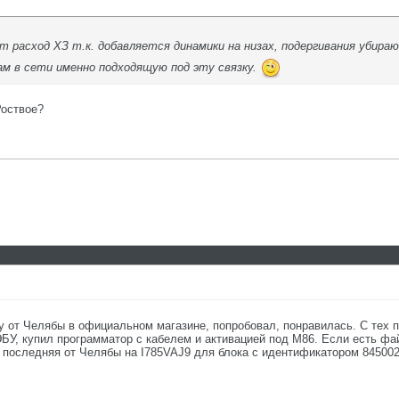
т расход ХЗ т.к. добавляется динамики на низах, подергивания убира
ам в сети именно подходящую под эту связку.
Роствое?
у от Челябы в официальном магазине, попробовал, понравилась. С тех п
ЭБУ, купил программатор с кабелем и активацией под М86. Если есть фа
ь последняя от Челябы на I785VAJ9 для блока с идентификатором 845002