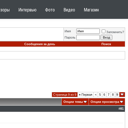
бзоры
Интервью
Фото
Видео
Магазин
Имя
Запомнить?
Пароль
Сообщения за день
Поиск
Страница 9 из 9
«
Первая
<
5
6
7
8
9
Опции темы
Опции просмотра
#
81