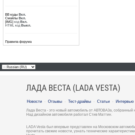
BB коды
Вкл.
Смайлы
Вкл.
[IMG]
код
Вкл.
HTML код
Выкл.
Правила форума
ЛАДА ВЕСТА (LADA VESTA)
Новости
·
Отзывы
·
Тест-драйвы
·
Статьи
·
Интервью
Лада Веста - это новый автомобиль от АВТОВАЗа, собранный 
Над дизайном автомобиля работал Стив Маттин.
LADA Vesta был впервые представлен на Московском автомоби
прочитать свежие новости, узнать технические характеристи