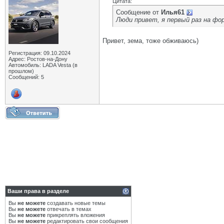
Цитата:
Сообщение от
Илья61
Люди привет, я первый раз на фо
Привет, зема, тоже обживаюсь)
Регистрация: 09.10.2024
Адрес: Ростов-на-Донy
Автомобиль: LADA Vesta (в
прошлом)
Сообщений: 5
Ваши права в разделе
Вы
не можете
создавать новые темы
Вы
не можете
отвечать в темах
Вы
не можете
прикреплять вложения
Вы
не можете
редактировать свои сообщения