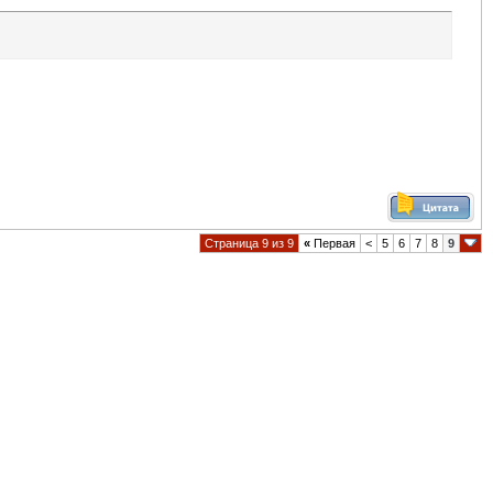
Страница 9 из 9
«
Первая
<
5
6
7
8
9