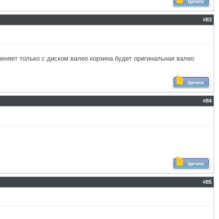
#
83
меняет только с диском валео.корзина будет оригинальная валео
#
84
#
85