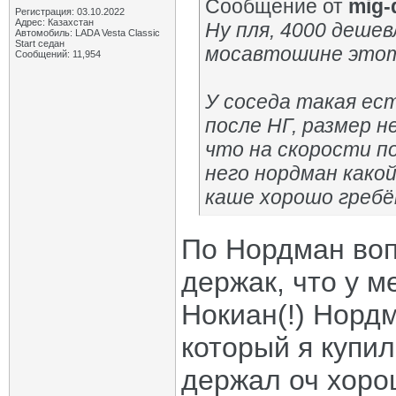
Сообщение от
mig-
Регистрация: 03.10.2022
Адрес: Казахстан
Ну пля, 4000 дешев
Автомобиль: LADA Vesta Classic
Start седан
мосавтошине этот 
Сообщений: 11,954
У соседа такая есть
после НГ, размер н
что на скорости по
него нордман какой
каше хорошо гребё
По Нордман во
держак, что у 
Нокиан(!) Нордм
который я купи
держал оч хоро