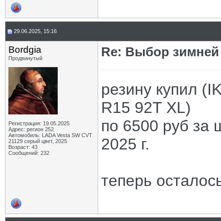
29.06.2025, 15:16
Bordgia
Re: Выбор зимней 
Продвинутый
резину купил (
R15 92T XL)
по 6500 руб за ш
Регистрация: 19.05.2025
Адрес: регион 252
Автомобиль: LADA Vesta SW CVT
2025 г.
21129 серый цвет, 2025
Возраст: 43
Сообщений: 232
теперь осталось