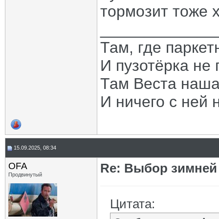
тормозит тоже 
_____________
Там, где паркет
И пузотёрка не 
Там Веста наша
И ничего с ней 
15.09.2025, 08:34
OFA
Re: Выбор зимней 
Продвинутый
Цитата: