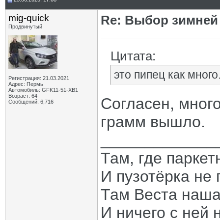
mig-quick
Re: Выбор зимней 
Продвинутый
Цитата:
это пипец как много
Регистрация: 21.03.2021
Адрес: Пермь
Автомобиль: GFK11-51-ХВ1
Возраст: 64
Согласен, много
Сообщений: 6,716
грамм вышло.
_____________
Там, где паркет
И пузотёрка не 
Там Веста наша
И ничего с ней 