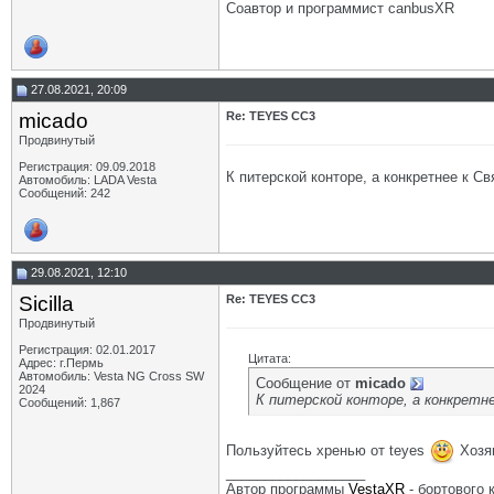
Соавтор и программист canbusXR
27.08.2021, 20:09
micado
Re: TEYES CC3
Продвинутый
Регистрация: 09.09.2018
К питерской конторе, а конкретнее к С
Автомобиль: LADA Vesta
Сообщений: 242
29.08.2021, 12:10
Sicilla
Re: TEYES CC3
Продвинутый
Регистрация: 02.01.2017
Цитата:
Адрес: г.Пермь
Автомобиль: Vesta NG Cross SW
Сообщение от
micado
2024
К питерской конторе, а конкретн
Сообщений: 1,867
Пользуйтесь хренью от teyes
Хозяи
__________________
Автор программы
VestaXR
- бортового