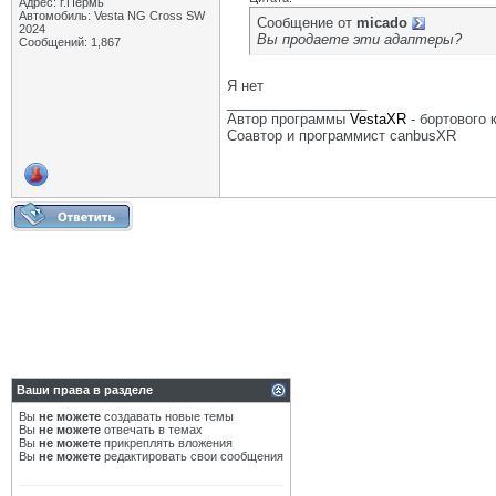
Адрес: г.Пермь
Автомобиль: Vesta NG Cross SW
Сообщение от
micado
2024
Вы продаете эти адаптеры?
Сообщений: 1,867
Я нет
__________________
Автор программы
VestaXR
- бортового
Соавтор и программист canbusXR
Ваши права в разделе
Вы
не можете
создавать новые темы
Вы
не можете
отвечать в темах
Вы
не можете
прикреплять вложения
Вы
не можете
редактировать свои сообщения