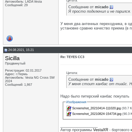
Цитата:
Автомобиль: LADA Vesta
Сообщений: 29
Сообщение от
micado
Я просто подключил и не парился
У меня два антенных переходника, в о
установке сравню качество приема (в 
24.08.2021, 15:21
Sicilla
Re: TEYES CC3
Продвинутый
Регистрация: 02.01.2017
Цитата:
Адрес: г.Пермь
Автомобиль: Vesta NG Cross SW
Сообщение от
micado
2024
У меня стоит канбас от тиайс. Но
Сообщений: 1,867
Надо было питерский канбас покупать
Изображения
Screenshot_20210414-111020.jpg
(93.7 К
Screenshot_20210824-154734.jpg
(90.3 
__________________
Автор программы
VestaXR
- бортового