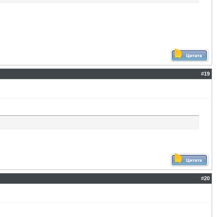
#
19
#
20