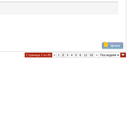
Страница 2 из 85
<
1
2
3
4
5
6
12
52
>
Последняя
»