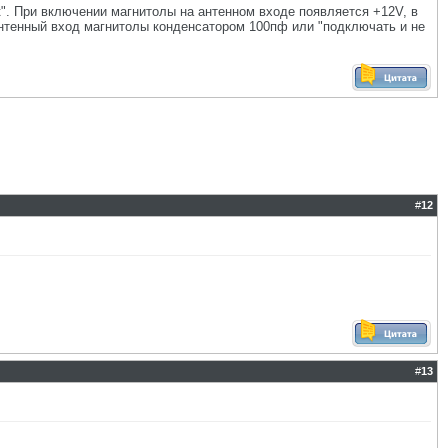
к". При включении магнитолы на антенном входе появляется +12V, в
антенный вход магнитолы конденсатором 100пф или "подключать и не
#
12
#
13