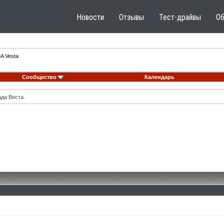
Новости
Отзывы
Тест-драйвы
О
A Vesta
Сообщество
Календарь
ада Веста.