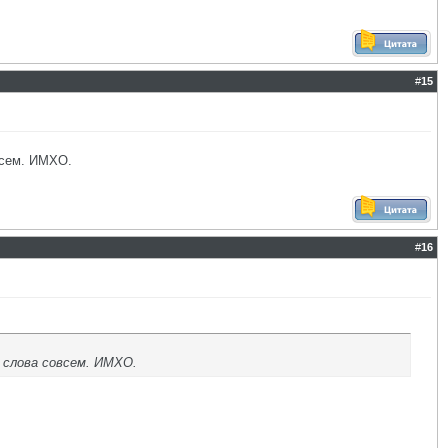
#
15
овсем. ИМХО.
#
16
т слова совсем. ИМХО.