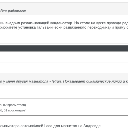
. Все работает.
дин внедрил развязывающий конденсатор. На столе на куске провода рад
приоритете установка гальванически развязанного переходника) и приму
 у меня другая магнитола - letrun. Показывает динамические линии и к
б, 82 просмотров)
Кб, 61 просмотров)
 компьютера автомобилей Lada для магнитол на Андроиде