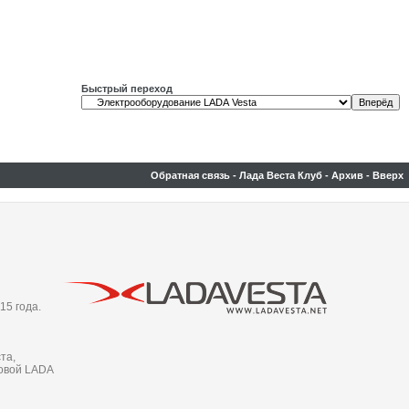
Быстрый переход
Обратная связь
-
Лада Веста Клуб
-
Архив
-
Вверх
15 года.
та,
новой LADA