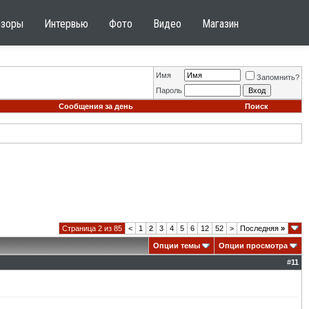
бзоры
Интервью
Фото
Видео
Магазин
Имя
Запомнить?
Пароль
Сообщения за день
Поиск
Страница 2 из 85
<
1
2
3
4
5
6
12
52
>
Последняя
»
Опции темы
Опции просмотра
#
11