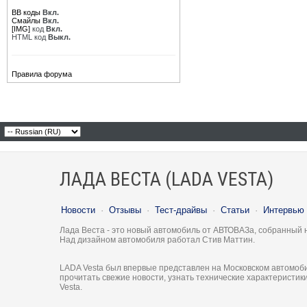
BB коды
Вкл.
Смайлы
Вкл.
[IMG]
код
Вкл.
HTML код
Выкл.
Правила форума
ЛАДА ВЕСТА (LADA VESTA)
Новости
·
Отзывы
·
Тест-драйвы
·
Статьи
·
Интервью
Лада Веста - это новый автомобиль от АВТОВАЗа, собранный 
Над дизайном автомобиля работал Стив Маттин.
LADA Vesta был впервые представлен на Московском автомоби
прочитать свежие новости, узнать технические характеристи
Vesta.