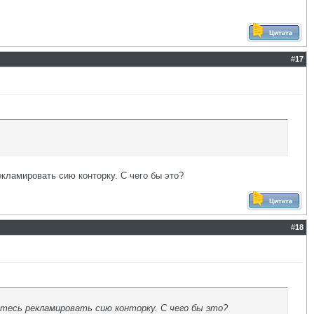
#
17
екламировать сию конторку. С чего бы это?
#
18
етесь рекламировать сию конторку. С чего бы это?