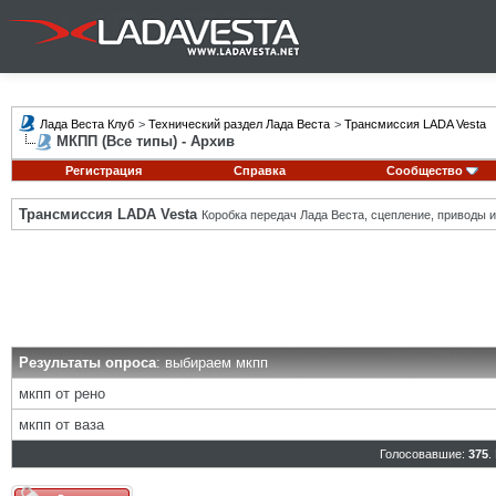
Лада Веста Клуб
>
Технический раздел Лада Веста
>
Трансмиссия LADA Vesta
МКПП (Все типы) - Архив
Регистрация
Справка
Сообщество
Трансмиссия LADA Vesta
Коробка передач Лада Веста, сцепление, приводы и 
Результаты опроса
: выбираем мкпп
мкпп от рено
мкпп от ваза
Голосовавшие:
375
.