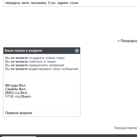
передача
,
мкпп
,
механика
,
Стук
,
задняя
,
стуки
«
Предыдущ
Ваши права в разделе
Вы
не можете
создавать новые темы
Вы
не можете
отвечать в темах
Вы
не можете
прикреплять вложения
Вы
не можете
редактировать свои сообщения
BB коды
Вкл.
Смайлы
Вкл.
[IMG]
код
Вкл.
HTML код
Выкл.
Правила форума
Текущее врем