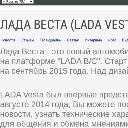
ЛАДА ВЕСТА (LADA VES
Новости
·
Отзывы
·
Тест-драйвы
·
Статьи
·
Интервью
·
Фото
·
Ви
Лада Веста - это новый автомо
на платформе "LADA B/C". Старт
на сентябрь 2015 года. Над диз
LADA Vesta был впервые предст
августе 2014 года, Вы можете п
новости, узнать технические ха
для общения и обмена мнениями