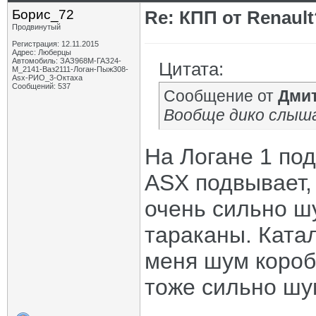
Борис_72
Re: КПП от Renault
Продвинутый
Регистрация: 12.11.2015
Адрес: Люберцы
Автомобиль: ЗАЗ968М-ГАЗ24-
Цитата:
М_2141-Ваз2111-Логан-Пыж308-
Asx-РИО_3-Октаха
Сообщений: 537
Сообщение от
Дми
Вообще дико слыша
На Логане 1 под
ASX подвывает,
очень сильно шу
тараканы. Ката
меня шум короб
тоже сильно шу