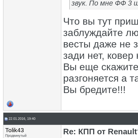
звук. По мне ФФ 3
Что вы тут приш
заблуждайте лю
весты даже не 
зади нет, ковер
Вы еще скажите 
разгоняется а т
Вы бредите!!!
22.01.2016, 19:40
Tolik43
Re: КПП от Renault
Продвинутый