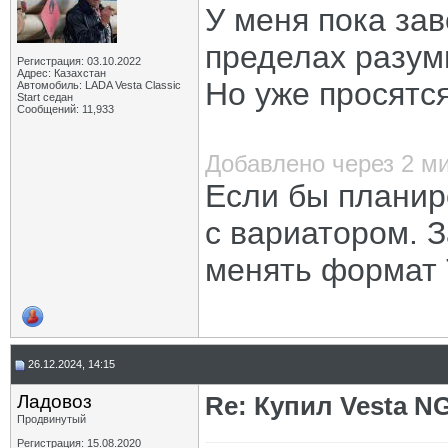
У меня пока за
пределах разум
Регистрация: 03.10.2022
Адрес: Казахстан
Но уже просятся
Автомобиль: LADA Vesta Classic
Start седан
Сообщений: 11,933
Добавлено через 2 м
Если бы планир
с вариатором. З
менять формат 
26.12.2024, 14:15
Ладовоз
Re: Купил Vesta NG
Продвинутый
Регистрация: 15.08.2020