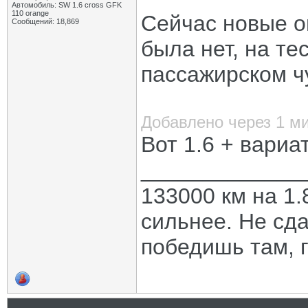
Автомобиль: SW 1.6 cross GFK
110 orange
Сейчас новые о
Сообщений: 18,869
была нет, на те
пассажирском ч
Добавлено через 1 м
Вот 1.6 + вариа
_____________
133000 км на 1.
сильнее. Не сда
победишь там, г