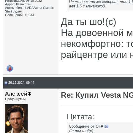
Регистрация: 03.10.2022
Племянник то же говорит, что 1,8
Адрес: Казахстан
аля 1,6 с механикой.
Автомобиль: LADA Vesta Classic
Start седан
Сообщений: 11,933
Да ты шо!(с)
На довоенной м
некомфортно: то
райцентре или 
26.12.2024, 09:44
АлексейФ
Re: Купил Vesta NG
Продвинутый
Цитата:
Сообщение от
OFA
Да ты шо!(с)