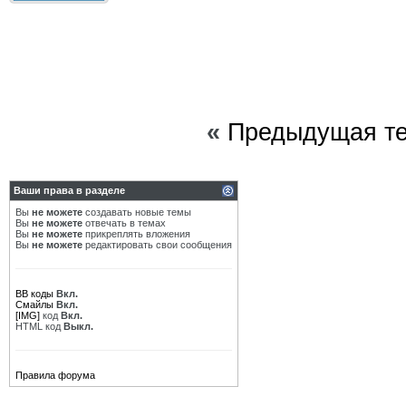
«
Предыдущая т
Ваши права в разделе
Вы
не можете
создавать новые темы
Вы
не можете
отвечать в темах
Вы
не можете
прикреплять вложения
Вы
не можете
редактировать свои сообщения
BB коды
Вкл.
Смайлы
Вкл.
[IMG]
код
Вкл.
HTML код
Выкл.
Правила форума