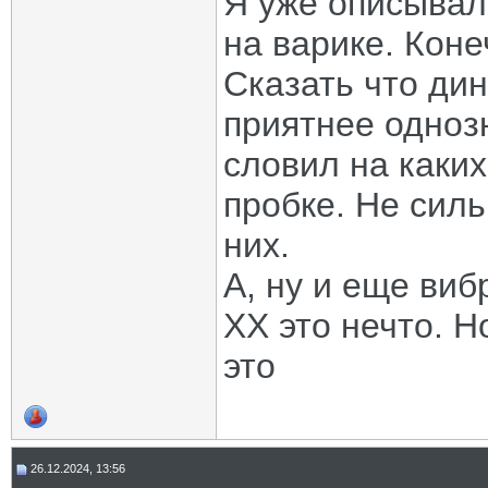
Я уже описывал
на варике. Коне
Сказать что дин
приятнее однозн
словил на каких
пробке. Не силь
них.
А, ну и еще виб
ХХ это нечто. Н
это
26.12.2024, 13:56