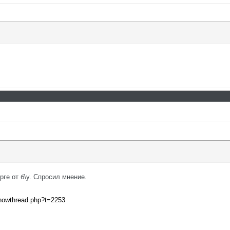
орге от б\у. Спросил мнение.
showthread.php?t=2253