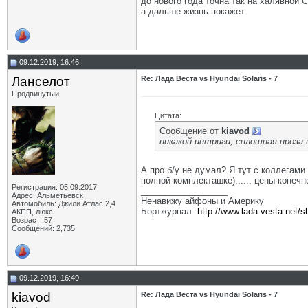
до нового года точна так на халявной 
а дальше жизнь покажет
09.12.2019, 16:46
Ланселот
Re: Лада Веста vs Hyundai Solaris - 7
Продвинутый
Цитата:
Сообщение от
kiavod
никакой интриги, сплошная проза и
А про б/у не думал? Я тут с коллегами
полной комплекташке)...... цены конечно
Регистрация: 05.09.2017
__________________
Адрес: Альметьевск
Ненавижу айфоны и Америку
Автомобиль: Джили Атлас 2,4
Бортжурнал:
http://www.lada-vesta.net/
АКПП, люкс
Возраст: 57
Сообщений: 2,735
09.12.2019, 16:49
kiavod
Re: Лада Веста vs Hyundai Solaris - 7