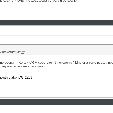
СВ ездить и буду, по ходу дела устраняя ее косяки
 прагматика )))
 поговорил : Хонду CR-V советуют (3 поколения) Мне она тоже всегда нр
 адовы, но и тачка хорошая.....
showthread.php?t=2253