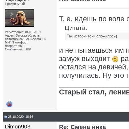
Продвинутый
Т. е. идешь по воле
Цитата:
Регистрация: 04.01.2019
Адрес: Омская область
Так исторически сложилось)
Автомобиль: LADA Vesta 1,6
МКПП комфорт
Возраст: 65
и не пытаешься им п
Сообщений: 3,604
замуж выходит
ра
остался на девичей,
получилась. Ну это т
_________________
Старый стал, лени
26.10.2020, 18:16
Dimon903
Re: Смена ника