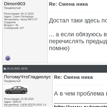
Dimon903
Re: Смена ника
Продвинутый
Регистрация: 04.12.2015
Адрес: Санкт-Петербург
Достал таки здесь по
Автомобиль: Vesta SW CVT
Сердолик
Возраст: 46
Сообщений: 247
... а если обязуюсь 
перечислять предыд
помню)
26.10.2020, 16:52
ПотомуЧтоГладиолус
Re: Смена ника
Продвинутый
А в чем проблема 
_______________
Регистрация: 21.05.2015
Адрес: 56RUS
Автомобиль: LADA VESTA 2016 1.6