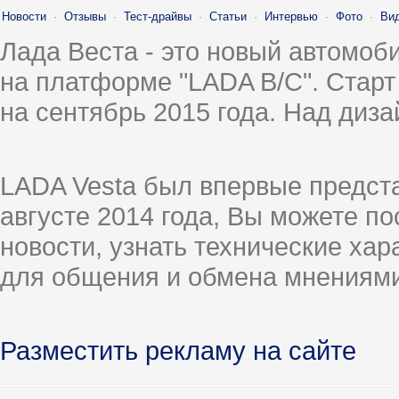
Новости
·
Отзывы
·
Тест-драйвы
·
Статьи
·
Интервью
·
Фото
·
Ви
Лада Веста - это новый автомо
на платформе "LADA B/C". Старт
на сентябрь 2015 года. Над диз
LADA Vesta был впервые предст
августе 2014 года, Вы можете п
новости, узнать технические ха
для общения и обмена мнениями
Разместить рекламу на сайте