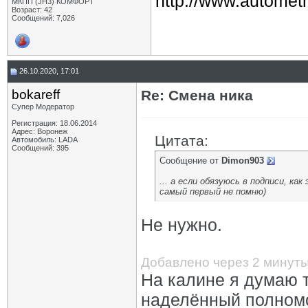
http://www.autometr
МКПП (JH3) КОМФОРТ
Возраст: 42
Сообщений: 7,026
26.10.2020, 17:01
bokareff
Re: Смена ника
Супер Модератор
Регистрация: 18.06.2014
Адрес: Воронеж
Цитата:
Автомобиль: LADA
Сообщений: 395
Сообщение от
Dimon903
... а если обязуюсь в подписи, к
самый первый не помню)
Не нужно.
Добавлено через 2 минут
На калине я думаю т
наделённый полномо