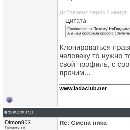
Добавлено через 5 минут
Цитата:
Сообщение от
ПотомуЧтоГладиол
А в чем проблема просто сделать
Клонироваться прави
человеку то нужно т
свой профиль, с со
прочим...
_________________
www.ladaclub.net
26.10.2020, 17:11
Dimon903
Re: Смена ника
Продвинутый