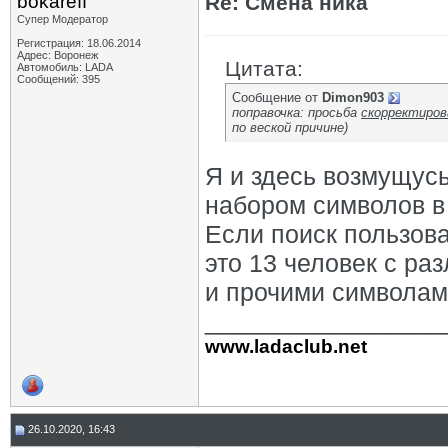
bokareff
Re: Смена ника
Супер Модератор
Регистрация: 18.06.2014
Адрес: Воронеж
Цитата:
Автомобиль: LADA
Сообщений: 395
Сообщение от
Dimon903
поправочка: просьба
скорректиро
по веской причине)
Я и здесь возмущус
набором символов в н
Если поиск пользова
это 13 человек с р
и прочими символами
_________________
www.ladaclub.net
26.10.2020, 16:43