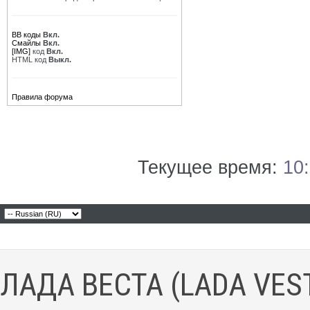
BB коды
Вкл.
Смайлы
Вкл.
[IMG]
код
Вкл.
HTML код
Выкл.
Правила форума
Текущее время:
10
ЛАДА ВЕСТА (LADA VES