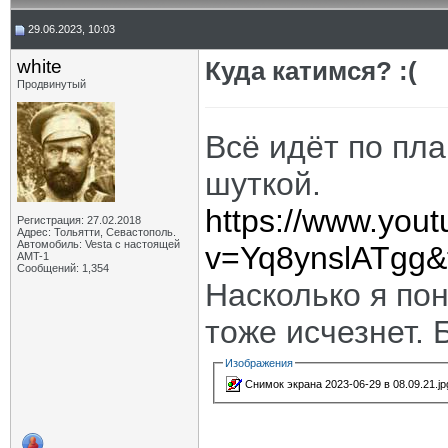
29.06.2023, 10:03
white
Куда катимся? :(
Продвинутый
Всё идёт по пл
шуткой.
https://www.you
Регистрация: 27.02.2018
Адрес: Тольятти, Севастополь.
Автомобиль: Vesta с настоящей
v=Yq8ynslATgg&
AMT-1
Сообщений: 1,354
Насколько я по
тоже исчезнет. 
Изображения
Снимок экрана 2023-06-29 в 08.09.21.jp