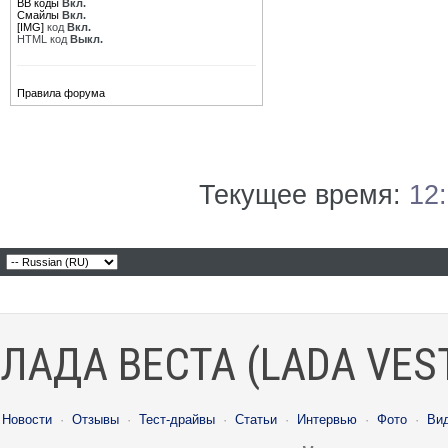
BB коды
Вкл.
Смайлы
Вкл.
[IMG]
код
Вкл.
HTML код
Выкл.
Правила форума
Текущее время:
12
ЛАДА ВЕСТА (LADA VES
Новости
·
Отзывы
·
Тест-драйвы
·
Статьи
·
Интервью
·
Фото
·
Ви