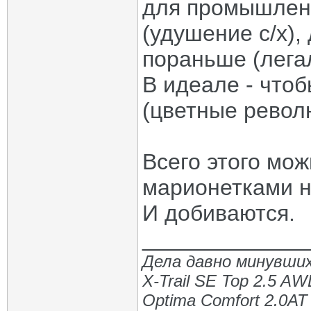
для промышленн
(удушение с/х),
пораньше (лега
В идеале - что
(цветные револ
Всего этого мо
марионетками н
И добиваются.
_____________
Дела давно минувших
X-Trail SE Top 2.5 A
Optima Comfort 2.0AT