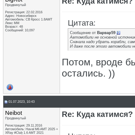
Re: Куда катимся? 
Продвинутый
Регистрация: 22.02.2016
Адрес: Новосибирск
Автомобиль: СВ Кросс 1.8АМТ
Цитата:
Люкс ММ
Возраст: 48
Сообщений: 10,097
Сообщение от
Варвар59
Автомобили не основной источник
Сначала надо убрать корабли, са
И даже после этого автомобили н
Потом, вроде б
остались. ))
01.07.2023, 10:43
Neibot
Re: Куда катимся? 
Продвинутый
Регистрация: 29.11.2016
Автомобиль: Haval M6 AMT 2025 +
XRay #Club 1.6 AMT 2021