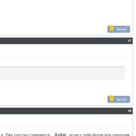
#
7
#
8
 я. Уже грустно становится...
XoXeL
, если у тебя белая или сердолик,