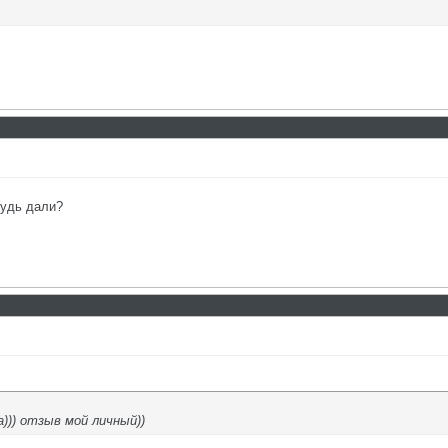
будь дали?
))) отзыв мой личный))