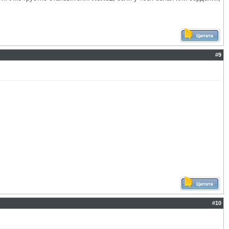
#
9
#
10