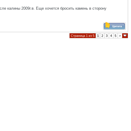
сле калины 2009г.в. Еще хочется бросить камень в сторону
Страница 1 из 5
1
2
3
4
5
>