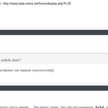
е:
http://www.lada-vesta.net/forumdisplay.php?f=25
е нибудь дали?
ртификат как первым покупателям)))
 всего шесть машин.... Две видел лично, про две рассказывали,
ХоХеL
и