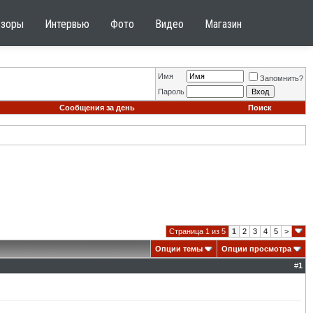
бзоры
Интервью
Фото
Видео
Магазин
Имя
Запомнить?
Пароль
Сообщения за день
Поиск
Страница 1 из 5
1
2
3
4
5
>
Опции темы
Опции просмотра
#
1