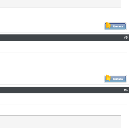
#
5
#
6