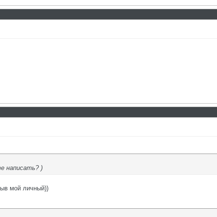
е написать? )
зыв мой личный))