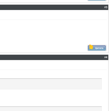
#
3
#
4