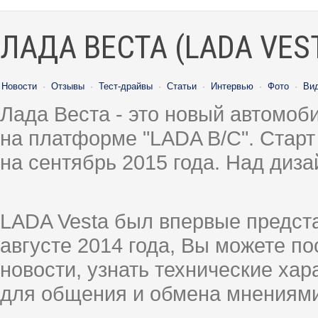
ЛАДА ВЕСТА (LADA VES
Новости
·
Отзывы
·
Тест-драйвы
·
Статьи
·
Интервью
·
Фото
·
Ви
Лада Веста - это новый автомо
на платформе "LADA B/C". Старт
на сентябрь 2015 года. Над диз
LADA Vesta был впервые предст
августе 2014 года, Вы можете п
новости, узнать технические ха
для общения и обмена мнениями