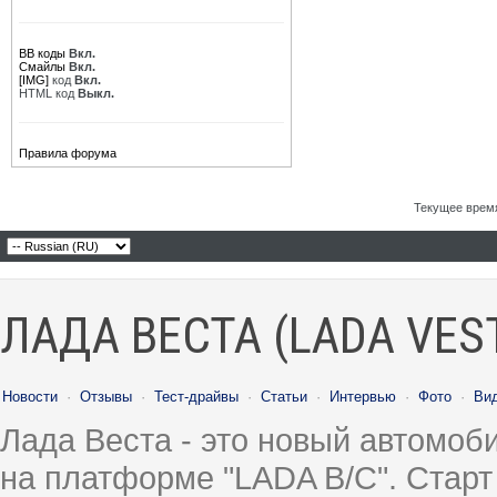
BB коды
Вкл.
Смайлы
Вкл.
[IMG]
код
Вкл.
HTML код
Выкл.
Правила форума
Текущее врем
ЛАДА ВЕСТА (LADA VES
Новости
·
Отзывы
·
Тест-драйвы
·
Статьи
·
Интервью
·
Фото
·
Ви
Лада Веста - это новый автомо
на платформе "LADA B/C". Старт