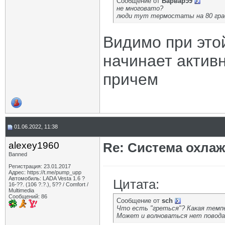
Сообщение от
Варвар59
не многовато?
люди тут термостаты на 80 гра
Видимо при это
начинает активн
причем
01.06.2022, 11:38
alexey1960
Re: Система охлаж
Banned
Регистрация: 23.01.2017
Адрес: https://t.me/pump_upp
Автомобиль: LADA Vesta 1.6 ?
Цитата:
16-??. (106 ?.?.), 5?? / Comfort /
Multimedia
Сообщений: 86
Сообщение от
sch
Что есть "греться"? Какая темпе
Может и волноваться нет повода