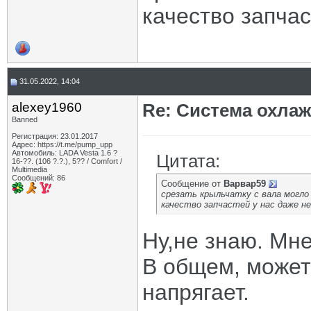
качество запчас
31.05.2022, 14:04
alexey1960
Re: Система охлаж
Banned
Регистрация: 23.01.2017
Адрес: https://t.me/pump_upp
Автомобиль: LADA Vesta 1.6 ?
Цитата:
16-??. (106 ?.?.), 5?? / Comfort /
Multimedia
Сообщений: 86
Сообщение от
Варвар59
срезать крыльчатку с вала могло
качество запчастей у нас даже не
Ну,не знаю. Мне
В общем, может 
напрягает.