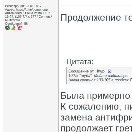
Регистрация: 23.01.2017
Адрес: https://t.me/pump_upp
Автомобиль: LADA Vesta 1.6 ?
Продолжение т
16-??. (106 ?.?.), 5?? / Comfort /
Multimedia
Сообщений: 86
Цитата:
Сообщение от
_hwp_
100% "шуба" .Мойте радиаторы.
Начал греться 103-105 в пробках.
Была примерно 
К сожалению, н
замена антифри
продолжает грет