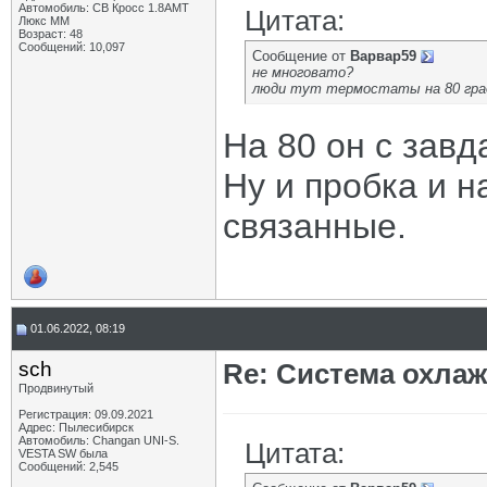
Автомобиль: СВ Кросс 1.8АМТ
Цитата:
Люкс ММ
Возраст: 48
Сообщений: 10,097
Сообщение от
Варвар59
не многовато?
люди тут термостаты на 80 гра
На 80 он с завда
Ну и пробка и 
связанные.
01.06.2022, 08:19
sch
Re: Система охлаж
Продвинутый
Регистрация: 09.09.2021
Адрес: Пылесибирск
Автомобиль: Changan UNI-S.
Цитата:
VESTA SW была
Сообщений: 2,545