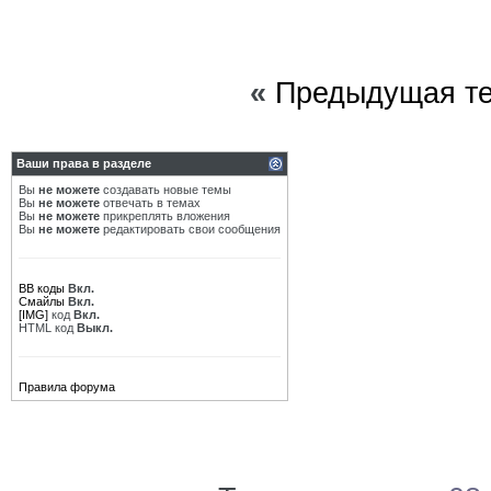
«
Предыдущая т
Ваши права в разделе
Вы
не можете
создавать новые темы
Вы
не можете
отвечать в темах
Вы
не можете
прикреплять вложения
Вы
не можете
редактировать свои сообщения
BB коды
Вкл.
Смайлы
Вкл.
[IMG]
код
Вкл.
HTML код
Выкл.
Правила форума