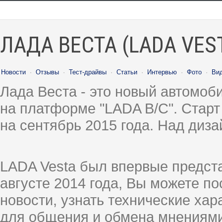
ЛАДА ВЕСТА (LADA VES
Новости
·
Отзывы
·
Тест-драйвы
·
Статьи
·
Интервью
·
Фото
·
Ви
Лада Веста - это новый автомо
на платформе "LADA B/C". Старт
на сентябрь 2015 года. Над диз
LADA Vesta был впервые предст
августе 2014 года, Вы можете п
новости, узнать технические ха
для общения и обмена мнениями